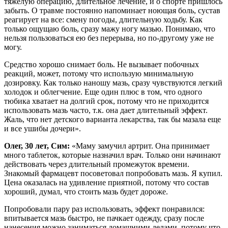
тяжелую операцию, длительное лечение, и о спорте пришлось
забыть. О травме постоянно напоминает ноющая боль, сустав
реагирует на все: смену погоды, длительную ходьбу. Как
только ощущаю боль, сразу мажу ногу мазью. Понимаю, что
нельзя пользоваться ею без перерыва, но по-другому уже не
могу.
Средство хорошо снимает боль. Не вызывает побочных
реакций, может, потому что использую минимальную
дозировку. Как только наношу мазь, сразу чувствуются легкий
холодок и облегчение. Еще один плюс в том, что одного
тюбика хватает на долгий срок, потому что не приходится
использовать мазь часто, т.к. она дает длительный эффект.
Жаль, что нет детского варианта лекарства, так бы мазала еще
и все ушибы дочери».
Олег, 30 лет, Сим:
«Маму замучил артрит. Она принимает
много таблеток, которые назначил врач. Только они начинают
действовать через длительный промежуток времени.
Знакомый фармацевт посоветовал попробовать мазь. Я купил.
Цена оказалась на удивление приятной, потому что состав
хороший, думал, что стоить мазь будет дороже.
Попробовали пару раз использовать, эффект понравился:
впитывается мазь быстро, не пачкает одежду, сразу после
нанесения можно заниматься домашними делами, потому что