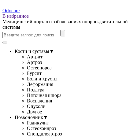
Ortocure
В избранное
Медицинский портал о заболеваниях опорно-двигательной
системы
Кости и суставы
▼
Артрит
Артроз
Остеопороз
Бурсит
Боли и хрусты
Деформация
Подагра
Пяточная шпора
Воспаления
Опухоли
Другое
Позвоночник
▼
Радикулит
Остеохондроз
Спондилоартроз