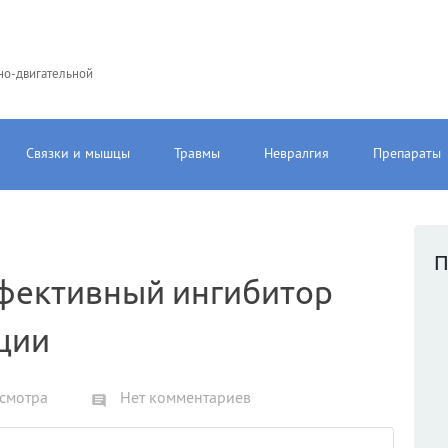
но-двигательной
Связки и мышцы
Травмы
Невралгия
Препараты
П
фективный ингибитор
ции
смотра
Нет комментариев