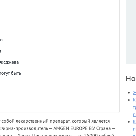
ию
и
Эксджева
огут быть
Но
Ж
К
т
п
т собой лекарственный препарат, который является
К
Фирма-производитель — AMGEN EUROPE B.V. Страна —
п
ние — Xgeva. Цена медикамента — от 25000 рублей.