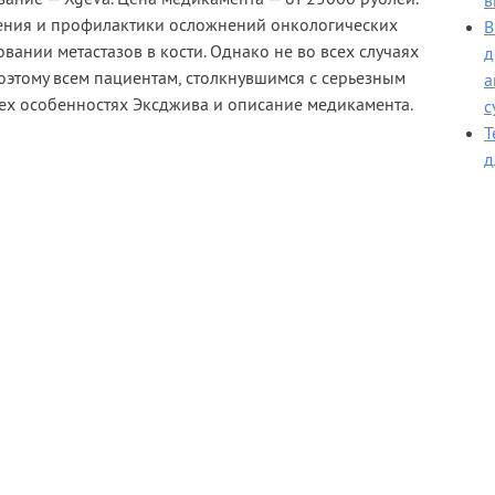
в
чения и профилактики осложнений онкологических
В
вании метастазов в кости. Однако не во всех случаях
д
оэтому всем пациентам, столкнувшимся с серьезным
а
сех особенностях Эксджива и описание медикамента.
с
Т
д