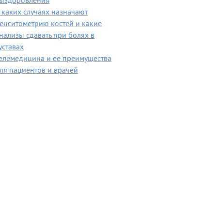
ыздоровления
 каких случаях назначают
енситометрию костей и какие
нализы сдавать при болях в
уставах
елемедицина и её преимущества
ля пациентов и врачей