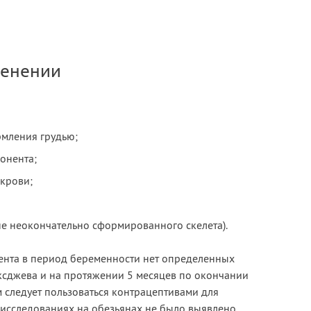
менении
рмления грудью;
онента;
крови;
не неокончательно сформированного скелета).
ента в период беременности нет определенных
ксджева и на протяжении 5 месяцев по окончании
 следует пользоваться контрацептивами для
исследованиях на обезьянах не было выявлено