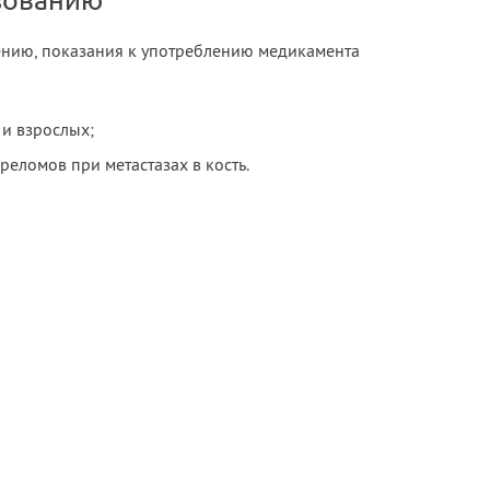
зованию
ению, показания к употреблению медикамента
 и взрослых;
еломов при метастазах в кость.