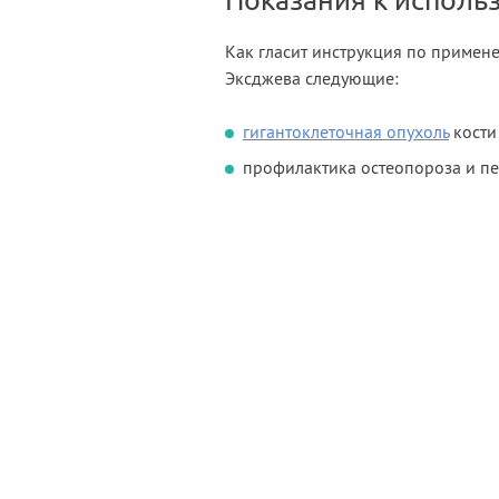
Показания к исполь
Как гласит инструкция по примен
Эксджева следующие:
гигантоклеточная опухоль
кости
профилактика остеопороза и пер