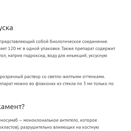
уска
 представляющий собой биологическое соединение.
яет 120 мг в одной упаковке. Также препарат содержит
ол, натрия гидроксид, воду для инъекций, уксусную
розрачный раствор со светло-желтыми оттенками.
арат можно во флаконах из стекла по 3 мл только по
камент?
носумаб — моноклональное антитело, которое
еокластов), разрушительно влияющих на костную