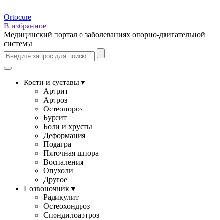
Ortocure
В избранное
Медицинский портал о заболеваниях опорно-двигательной
системы
Кости и суставы
▼
Артрит
Артроз
Остеопороз
Бурсит
Боли и хрусты
Деформация
Подагра
Пяточная шпора
Воспаления
Опухоли
Другое
Позвоночник
▼
Радикулит
Остеохондроз
Спондилоартроз