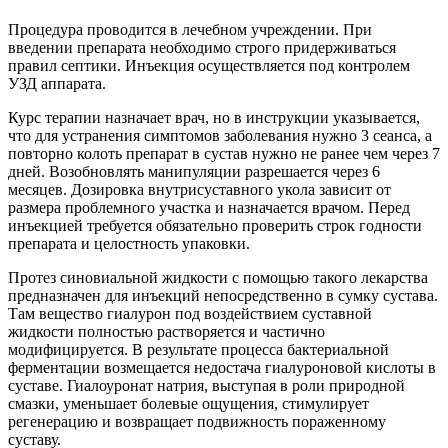
Процедура проводится в лечебном учреждении. При
введении препарата необходимо строго придерживаться
правил септики. Инъекция осуществляется под контролем
УЗД аппарата.
Курс терапии назначает врач, но в инструкции указывается,
что для устранения симптомов заболевания нужно 3 сеанса, а
повторно колоть препарат в сустав нужно не ранее чем через 7
дней. Возобновлять манипуляции разрешается через 6
месяцев. Дозировка внутрисуставного укола зависит от
размера проблемного участка и назначается врачом. Перед
инъекцией требуется обязательно проверить строк годности
препарата и целостность упаковки.
Протез синовиальной жидкости с помощью такого лекарства
предназначен для инъекций непосредственно в сумку сустава.
Там вещество гиалурон под воздействием суставной
жидкости полностью растворяется и частично
модифицируется. В результате процесса бактериальной
ферментации возмещается недостача гиалуроновой кислоты в
суставе. Гиалоуронат натрия, выступая в роли природной
смазки, уменьшает болевые ощущения, стимулирует
регенерацию и возвращает подвижность пораженному
суставу.