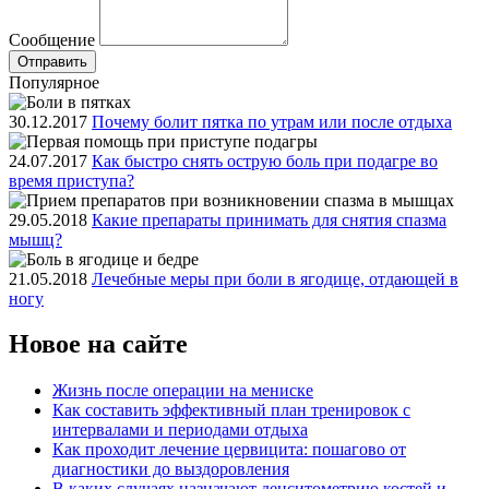
Сообщение
Популярное
30.12.2017
Почему болит пятка по утрам или после отдыха
24.07.2017
Как быстро снять острую боль при подагре во
время приступа?
29.05.2018
Какие препараты принимать для снятия спазма
мышц?
21.05.2018
Лечебные меры при боли в ягодице, отдающей в
ногу
Новое на сайте
Жизнь после операции на мениске
Как составить эффективный план тренировок с
интервалами и периодами отдыха
Как проходит лечение цервицита: пошагово от
диагностики до выздоровления
В каких случаях назначают денситометрию костей и