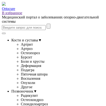
Ortocure
В избранное
Медицинский портал о заболеваниях опорно-двигательной
системы
Кости и суставы
▼
Артрит
Артроз
Остеопороз
Бурсит
Боли и хрусты
Деформация
Подагра
Пяточная шпора
Воспаления
Опухоли
Другое
Позвоночник
▼
Радикулит
Остеохондроз
Спондилоартроз