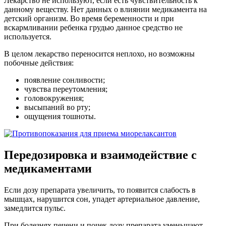
Лекарство не используют, если есть чувствительность к
данному веществу. Нет данных о влиянии медикамента на
детский организм. Во время беременности и при
вскармливании ребенка грудью данное средство не
используется.
В целом лекарство переносится неплохо, но возможны
побочные действия:
появление сонливости;
чувства переутомления;
головокружения;
высыпаний во рту;
ощущения тошноты.
Передозировка и взаимодействие с
медикаментами
Если дозу препарата увеличить, то появится слабость в
мышцах, нарушится сон, упадет артериальное давление,
замедлится пульс.
При болезнях печени и почек дозу препарата уменьшают.