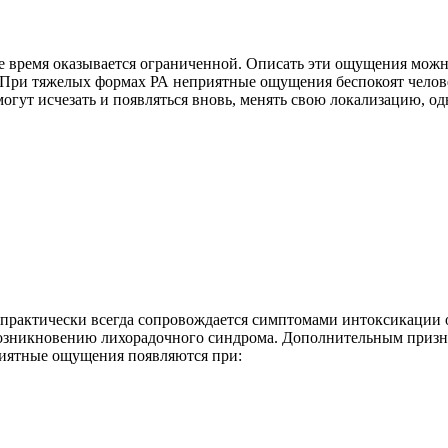
е время оказывается ограниченной. Описать эти ощущения можно
При тяжелых формах РА неприятные ощущения беспокоят человек
огут исчезать и появляться вновь, менять свою локализацию, 
 практически всегда сопровождается симптомами интоксикации 
возникновению лихорадочного синдрома. Дополнительным призна
приятные ощущения появляются при: