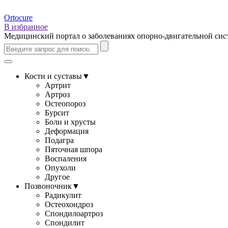
Ortocure
В избранное
Медицинский портал о заболеваниях опорно-двигательной си
Кости и суставы
▼
Артрит
Артроз
Остеопороз
Бурсит
Боли и хрусты
Деформация
Подагра
Пяточная шпора
Воспаления
Опухоли
Другое
Позвоночник
▼
Радикулит
Остеохондроз
Спондилоартроз
Спондилит