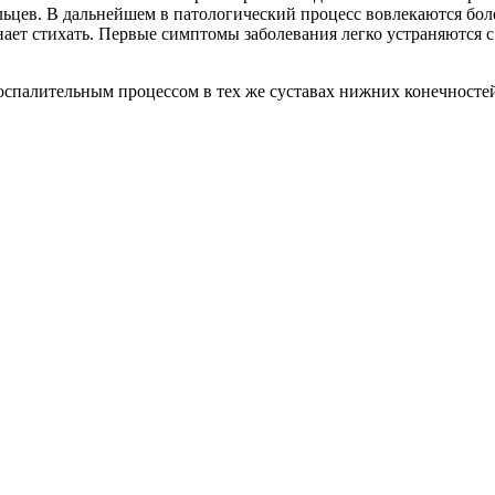
альцев. В дальнейшем в патологический процесс вовлекаются бо
инает стихать. Первые симптомы заболевания легко устраняются
воспалительным процессом в тех же суставах нижних конечносте