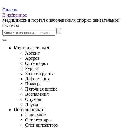
Ortocure
В избранное
Медицинский портал о заболеваниях опорно-двигательной
системы
Кости и суставы
▼
Артрит
Артроз
Остеопороз
Бурсит
Боли и хрусты
Деформация
Подагра
Пяточная шпора
Воспаления
Опухоли
Другое
Позвоночник
▼
Радикулит
Остеохондроз
Спондилоартроз