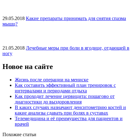
29.05.2018
Какие препараты принимать для снятия спазма
мышц?
21.05.2018
Лечебные меры при боли в ягодице, отдающей в
ногу
Новое на сайте
Жизнь после операции на мениске
Как составить эффективный план тренировок с
интервалами и периодами отдыха
Как проходит лечение цервицита: пошагово от
диагностики до выздоровления
В каких случаях назначают денситометрию костей и
какие анализы сдавать при болях в суставах
Телемедицина и её преимущества для пациентов и
врачей
Похожие статьи