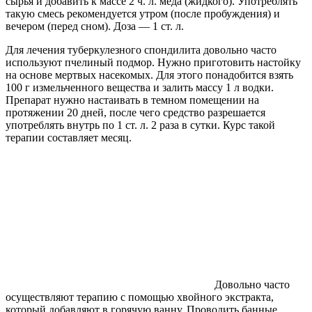
сырья и добавить к массе 2 ч. л. меда (жидкого). Употреблять
такую смесь рекомендуется утром (после пробуждения) и
вечером (перед сном). Доза — 1 ст. л.
Для лечения туберкулезного спондилита довольно часто
используют пчелиный подмор. Нужно приготовить настойку
на основе мертвых насекомых. Для этого понадобится взять
100 г измельченного вещества и залить массу 1 л водки.
Препарат нужно настаивать в темном помещении на
протяжении 20 дней, после чего средство разрешается
употреблять внутрь по 1 ст. л. 2 раза в сутки. Курс такой
терапии составляет месяц.
Довольно часто
осуществляют терапию с помощью хвойного экстракта,
который добавляют в горячую ванну. Проводить банные