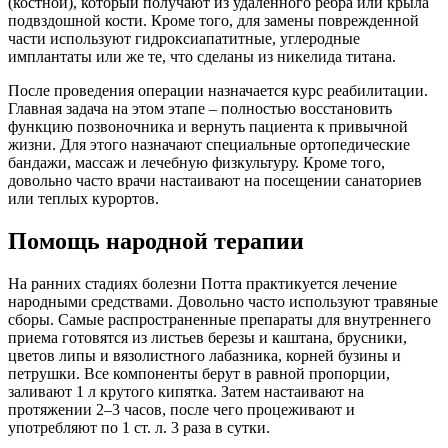
(костной), который получают из удаленного ребра или крыла
подвздошной кости. Кроме того, для замены поврежденной
части используют гидроксиапатитные, углеродные
имплантаты или же те, что сделаны из никелида титана.
После проведения операции назначается курс реабилитации.
Главная задача на этом этапе – полностью восстановить
функцию позвоночника и вернуть пациента к привычной
жизни. Для этого назначают специальные ортопедические
бандажи, массаж и лечебную физкультуру. Кроме того,
довольно часто врачи настаивают на посещении санаториев
или теплых курортов.
Помощь народной терапии
На ранних стадиях болезни Потта практикуется лечение
народными средствами. Довольно часто используют травяные
сборы. Самые распространенные препараты для внутреннего
приема готовятся из листьев березы и каштана, брусники,
цветов липы и вязолистного лабазника, корней бузины и
петрушки. Все компоненты берут в равной пропорции,
заливают 1 л крутого кипятка. Затем настаивают на
протяжении 2–3 часов, после чего процеживают и
употребляют по 1 ст. л. 3 раза в сутки.