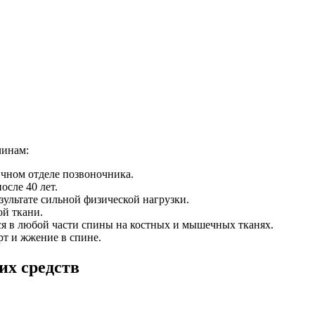
чинам:
ичном отделе позвоночника.
сле 40 лет.
ультате сильной физической нагрузки.
ой ткани.
ся в любой части спины на костных и мышечных тканях.
рт и жжение в спине.
х средств