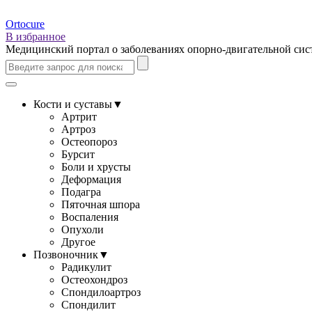
Ortocure
В избранное
Медицинский портал о заболеваниях опорно-двигательной си
Кости и суставы
▼
Артрит
Артроз
Остеопороз
Бурсит
Боли и хрусты
Деформация
Подагра
Пяточная шпора
Воспаления
Опухоли
Другое
Позвоночник
▼
Радикулит
Остеохондроз
Спондилоартроз
Спондилит