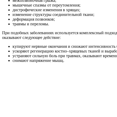
межпозвоночная грыжа;
мышечные спазмы от переутомления;
дистрофические изменения в хрящах;
изменение структуры соединительной ткани;
деформация позвонков;
травмы и переломы.
При подобных заболеваниях используется комплексный подход 
оказывают следующее действие:
купируют нервные окончания и снижают интенсивность б
ускоряют регенерацию костно–хрящевых тканей и выработ
устраняют сильную боль при травмах, оказывают времен
снимают напряжение мышц.