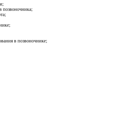
и;
в позвоночника;
та;
нике;
ования в позвоночнике;