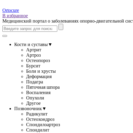
Ortocure
В избранное
Медицинский портал о заболеваниях опорно-двигательной си
Кости и суставы
▼
Артрит
Артроз
Остеопороз
Бурсит
Боли и хрусты
Деформация
Подагра
Пяточная шпора
Воспаления
Опухоли
Другое
Позвоночник
▼
Радикулит
Остеохондроз
Спондилоартроз
Спондилит