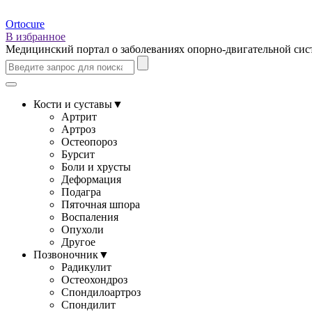
Ortocure
В избранное
Медицинский портал о заболеваниях опорно-двигательной си
Кости и суставы
▼
Артрит
Артроз
Остеопороз
Бурсит
Боли и хрусты
Деформация
Подагра
Пяточная шпора
Воспаления
Опухоли
Другое
Позвоночник
▼
Радикулит
Остеохондроз
Спондилоартроз
Спондилит