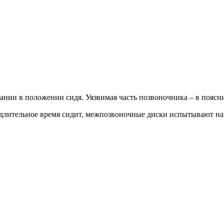
нии в положении сидя. Уязвимая часть позвоночника – в пояснич
лительное время сидит, межпозвоночные диски испытывают нагруз