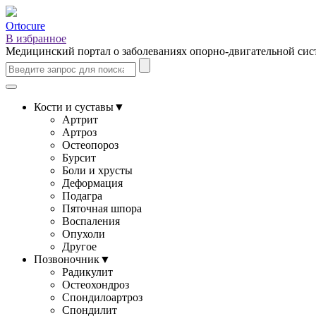
Ortocure
В избранное
Медицинский портал о заболеваниях опорно-двигательной си
Кости и суставы
▼
Артрит
Артроз
Остеопороз
Бурсит
Боли и хрусты
Деформация
Подагра
Пяточная шпора
Воспаления
Опухоли
Другое
Позвоночник
▼
Радикулит
Остеохондроз
Спондилоартроз
Спондилит