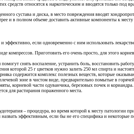
тих средств относятся к наркотическим и вводятся только под в
енного сустава и диска, в место повреждения вводят хондропро
ее и в полном объеме доставить активные компоненты к месту 
 и эффективно, если одновременно с ним использовать лекарств
де компрессов. Приготовить его очень просто, для этого корнев
 помогут снять воспаление, устранить боль, восстановить рабо
ния которой 25 г цветков нужно залить 250 мл спирта и настоять
орняка содержится комплекс полезных веществ, которые оказыва
лечевой зоне в чистом виде, предварительно помытые в горячей
яты, корневой части одуванчика, березовых почек и кориандра.
ется для растирания пораженного места.
удотерапия – процедура, во время которой к месту патологии 
ы назвать эффективным, если бы не его специфика и некоторые 