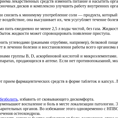
приема лекарственных средств изменить питание и насытить о
ночных дисков и комплексно улучшить работу внутренних орга
или снизить к минимуму употребление соли — продукта, который
воздействие, она высушивает их, чем усугубляет течение болез
мо пить ежедневно не менее 2,5 л воды чистой, без газа. Жидко
збыток жидкости может спровоцировать появление приступа.
лнить углеводами (ржаными отрубями, например), белковой пищ
т в лечении болезни и восстановлении работы всего организма 
нами группы В, D, аскорбиновой кислотой и микроэлементами. О
паратах, продающихся в аптеке. Если нет противопоказаний, м
ют прием фармацевтических средств в форме таблеток и капсул.
безболить
, избавить от сковывающего дискомфорта.
уменьшают воспаление и боль в месте локализации патологии. Э
рительных органов. Во избежание этого одновременно с НПВС 
ечения остеохондроза.