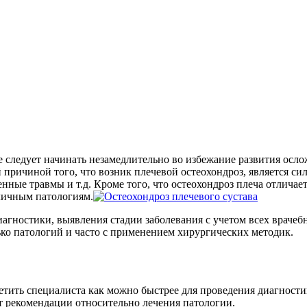
е следует начинать незамедлительно во избежание развития осло
причиной того, что возник плечевой остеохондроз, является сил
енные травмы и т.д. Кроме того, что остеохондроз плеча отлич
зличным патологиям.
агностики, выявления стадии заболевания с учетом всех врачеб
лько патологий и часто с применением хирургических методик.
осетить специалиста как можно быстрее для проведения диагност
т рекомендации относительно лечения патологии.