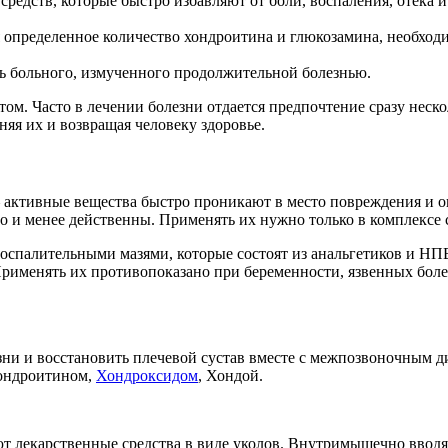
едств, которые быстро избавляют от боли, воспаления, отека и
 определенное количество хондроитина и глюкозамина, необход
ь больного, измученного продолжительной болезнью.
ом. Часто в лечении болезни отдается предпочтение сразу неск
няя их и возвращая человеку здоровье.
 активные вещества быстро проникают в место повреждения и ок
 но и менее действенны. Применять их нужно только в комплексе
оспалительными мазями, которые состоят из анальгетиков и Н
Применять их противопоказано при беременности, язвенных бол
и и восстановить плечевой сустав вместе с межпозвоночным д
Хондроитином,
Хондроксидом
, Хондой.
ют лекарственные средства в виде уколов. Внутримышечно ввод