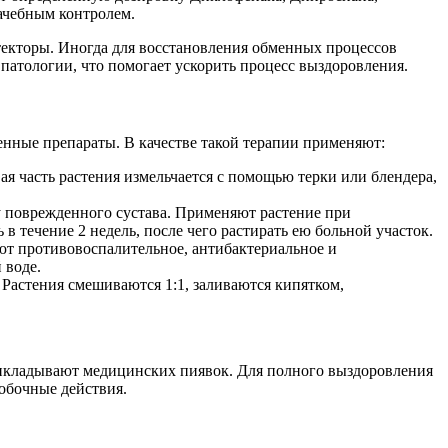
рачебным контролем.
текторы. Иногда для восстановления обменных процессов
патологии, что помогает ускорить процесс выздоровления.
енные препараты. В качестве такой терапии применяют:
ая часть растения измельчается с помощью терки или блендера,
ту поврежденного сустава. Применяют растение при
 в течение 2 недель, после чего растирать ею больной участок.
ют противовоспалительное, антибактериальное и
 воде.
 Растения смешиваются 1:1, заливаются кипятком,
прикладывают медицинских пиявок. Для полного выздоровления
побочные действия.