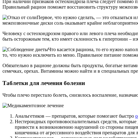
При наличии признаков остеохондроза плеча следует помимо 
Правильный рацион поможет восстановить структуру межпозво
Первое, что нужно сделать, — это отказаться 
межпозвоночные диски соль оказывает крайне неблагоприятное 
Человеку с остеохондрозом правого или левого плеча необходи
быть осторожным тем, кто имеет склонность к гипертонии – и
Что касается рациона, то его нужно напо
то, что нужно исключить из меню. Правильное питание поможе
Обязательно в рационе должны быть продукты, богатые витами
семечках, орехах. Витамины можно найти и в специальных пре
Таблетки для лечения болезни
Чтобы плечо перестало болеть, снизилось воспаление, назнача
Анальгетиков — препаратов, которые помогают быстро
о
Нестероидных противовоспалительных средств, которые 
привести к возникновению нарушений со стороны пищева
кишечника от агрессивного воздействия препаратов для л