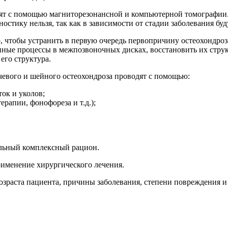
дят с помощью магниторезонансной и компьютерной томографии
ностику нельзя, так как в зависимости от стадии заболевания бу
о, чтобы устранить в первую очередь первопричину остеохондро
ые процессы в межпозвоночных дисках, восстановить их структу
его структура.
чевого и шейного остеохондроза проводят с помощью:
ок и уколов;
рапии, фонофореза и т.д.);
льный комплексный рацион.
рименение хирургического лечения.
зраста пациента, причины заболевания, степени повреждения и т.