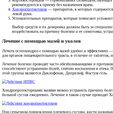
Кортикостероидов — гормональных сильнодействующих ср
рекомендуются к приему без назначения врача.
Хондропротекторов
— препаратов, в которых содержится
левой руки.
Успокоительных препаратов, которые помогают успокоит
Выбор средств и их дозировка должны быть за специалист
воздействовать на причину болезни и ее симптомы, устра
Лечение с помощью мазей и уколов
Лечить остеохондроз с помощью мазей удобно и эффективно —
для органов пищеварительного тракта, в отличие от таблеток,
Лечение болезни проводят часто обезболивающими и противов
способствуют устранению болей, снятию воспаления и отека. 
этой группы являются Диклофенак, Дипрелиф, Фастум гель.
Хондропротекторными мазями можно устранить причину болезн
больной сустав ежедневно. Лечение в таком случае проводят 
При серьезном повреждении плечевого сустава, кисти назнача