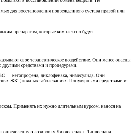
 помогают в восстановлении обмена веществ. Не
имых для восстановления поврежденного сустава правой или
ольким препаратам, которые комплексно будут
азывают свое терапевтическое воздействие. Они менее опасны
 с другими средствами и процедурами.
ПВС — кетопрофена, диклофенака, нимесулида. Они
езнях ЖКТ, кожных заболеваниях. Популярными средствами из
иском. Применять их нужно длительным курсом, нанося на
ят определенную дозировку Диклофенака, Дипроспана,