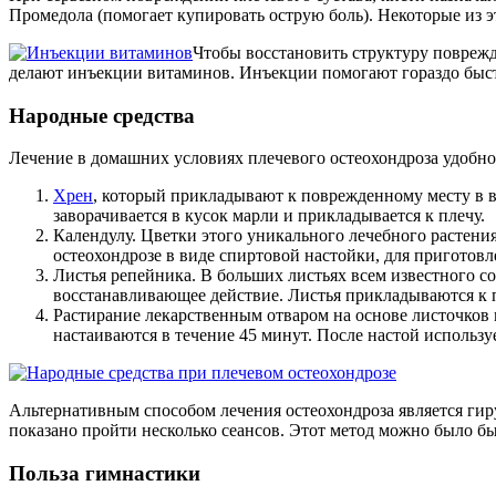
Промедола (помогает купировать острую боль). Некоторые из э
Чтобы восстановить структуру поврежд
делают инъекции витаминов. Инъекции помогают гораздо быстр
Народные средства
Лечение в домашних условиях плечевого остеохондроза удобно
Хрен
, который прикладывают к поврежденному месту в ви
заворачивается в кусок марли и прикладывается к плечу.
Календулу. Цветки этого уникального лечебного растения
остеохондрозе в виде спиртовой настойки, для приготовле
Листья репейника. В больших листьях всем известного с
восстанавливающее действие. Листья прикладываются к п
Растирание лекарственным отваром на основе листочков м
настаиваются в течение 45 минут. После настой использу
Альтернативным способом лечения остеохондроза является гир
показано пройти несколько сеансов. Этот метод можно было б
Польза гимнастики