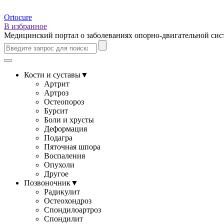
Ortocure
В избранное
Медицинский портал о заболеваниях опорно-двигательной си
Кости и суставы
▼
Артрит
Артроз
Остеопороз
Бурсит
Боли и хрусты
Деформация
Подагра
Пяточная шпора
Воспаления
Опухоли
Другое
Позвоночник
▼
Радикулит
Остеохондроз
Спондилоартроз
Спондилит