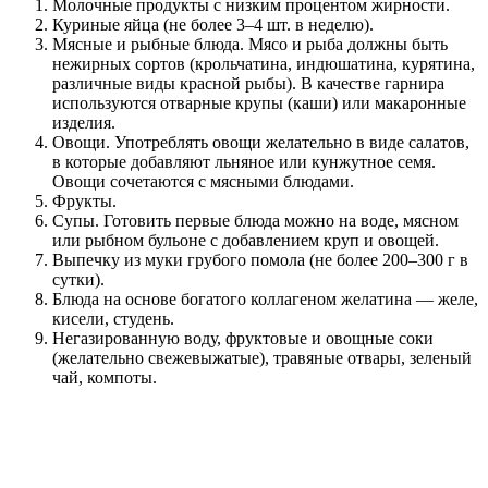
Молочные продукты с низким процентом жирности.
Куриные яйца (не более 3–4 шт. в неделю).
Мясные и рыбные блюда. Мясо и рыба должны быть
нежирных сортов (крольчатина, индюшатина, курятина,
различные виды красной рыбы). В качестве гарнира
используются отварные крупы (каши) или макаронные
изделия.
Овощи. Употреблять овощи желательно в виде салатов,
в которые добавляют льняное или кунжутное семя.
Овощи сочетаются с мясными блюдами.
Фрукты.
Супы. Готовить первые блюда можно на воде, мясном
или рыбном бульоне с добавлением круп и овощей.
Выпечку из муки грубого помола (не более 200–300 г в
сутки).
Блюда на основе богатого коллагеном желатина — желе,
кисели, студень.
Негазированную воду, фруктовые и овощные соки
(желательно свежевыжатые), травяные отвары, зеленый
чай, компоты.