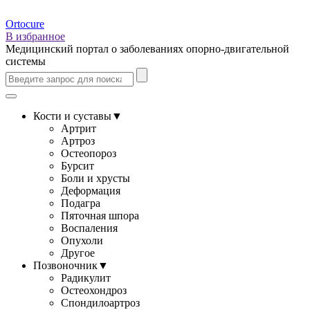
Ortocure
В избранное
Медицинский портал о заболеваниях опорно-двигательной
системы
Кости и суставы
▼
Артрит
Артроз
Остеопороз
Бурсит
Боли и хрусты
Деформация
Подагра
Пяточная шпора
Воспаления
Опухоли
Другое
Позвоночник
▼
Радикулит
Остеохондроз
Спондилоартроз