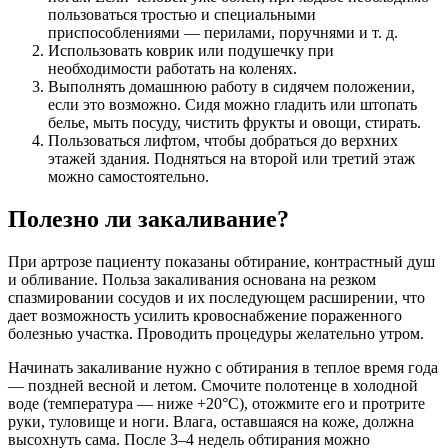
пользоваться тростью и специальными
приспособлениями — перилами, поручнями и т. д.
Использовать коврик или подушечку при
необходимости работать на коленях.
Выполнять домашнюю работу в сидячем положении,
если это возможно. Сидя можно гладить или штопать
белье, мыть посуду, чистить фрукты и овощи, стирать.
Пользоваться лифтом, чтобы добраться до верхних
этажей здания. Подняться на второй или третий этаж
можно самостоятельно.
Полезно ли закаливание?
При артрозе пациенту показаны обтирание, контрастный душ
и обливание. Польза закаливания основана на резком
спазмировании сосудов и их последующем расширении, что
дает возможность усилить кровоснабжение пораженного
болезнью участка. Проводить процедуры желательно утром.
Начинать закаливание нужно с обтирания в теплое время года
— поздней весной и летом. Смочите полотенце в холодной
воде (температура — ниже +20°С), отожмите его и протрите
руки, туловище и ноги. Влага, оставшаяся на коже, должна
высохнуть сама. После 3–4 недель обтирания можно