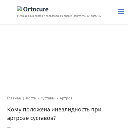
Ortocure
Медицинский портал о заболеваниях опорно-двигательной системы
Кости и суставы
Позвоночник
Связки и мышцы
Травмы
Невралгия
Препараты
Диагностика
Полезное
Главная
Кости и суставы
Артроз
Кому положена инвалидность при
артрозе суставов?