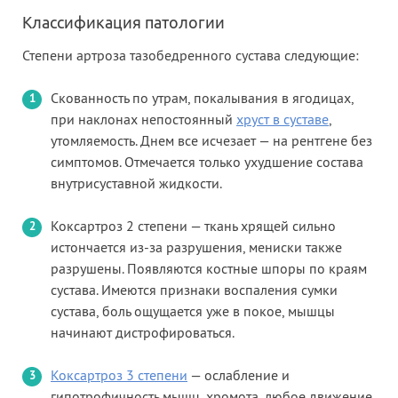
Классификация патологии
Степени артроза тазобедренного сустава следующие:
Скованность по утрам, покалывания в ягодицах,
при наклонах непостоянный
хруст в суставе
,
утомляемость. Днем все исчезает — на рентгене без
симптомов. Отмечается только ухудшение состава
внутрисуставной жидкости.
Коксартроз 2 степени — ткань хрящей сильно
истончается из-за разрушения, мениски также
разрушены. Появляются костные шпоры по краям
сустава. Имеются признаки воспаления сумки
сустава, боль ощущается уже в покое, мышцы
начинают дистрофироваться.
Коксартроз 3 степени
— ослабление и
гипотрофичность мышц, хромота, любое движение