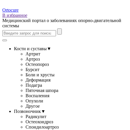
Ortocure
В избранное
Медицинский портал о заболеваниях опорно-двигательной
системы
Кости и суставы
▼
Артрит
Артроз
Остеопороз
Бурсит
Боли и хрусты
Деформация
Подагра
Пяточная шпора
Воспаления
Опухоли
Другое
Позвоночник
▼
Радикулит
Остеохондроз
Спондилоартроз