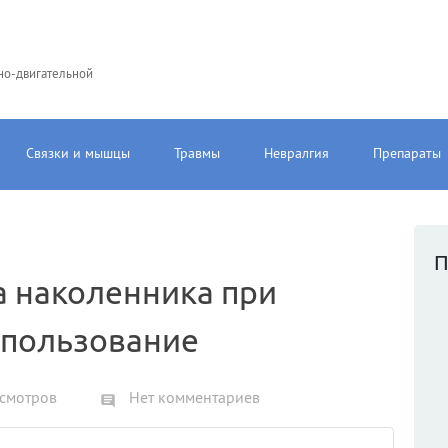
но-двигательной
Связки и мышцы
Травмы
Невралгия
Препараты
П
 наколенника при
использование
смотров
Нет комментариев