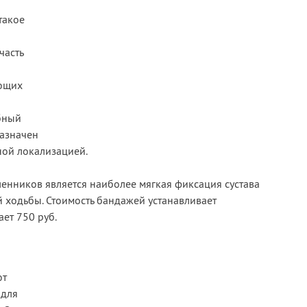
такое
часть
ающих
бный
назначен
ной локализацией.
енников является наиболее мягкая фиксация сустава
 ходьбы. Стоимость бандажей устанавливает
ет 750 руб.
ют
 для