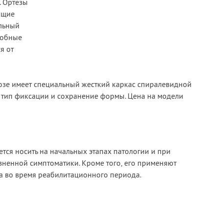
. Ортезы
ющие
льный
добные
я от
озе имеет специальный жесткий каркас спиралевидной
тип фиксации и сохранение формы. Цена на модели
тся носить на начальных этапах патологии и при
ненной симптоматики. Кроме того, его применяют
а во время реабилитационного периода.