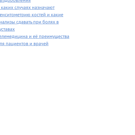
ыздоровления
 каких случаях назначают
енситометрию костей и какие
нализы сдавать при болях в
уставах
елемедицина и её преимущества
ля пациентов и врачей