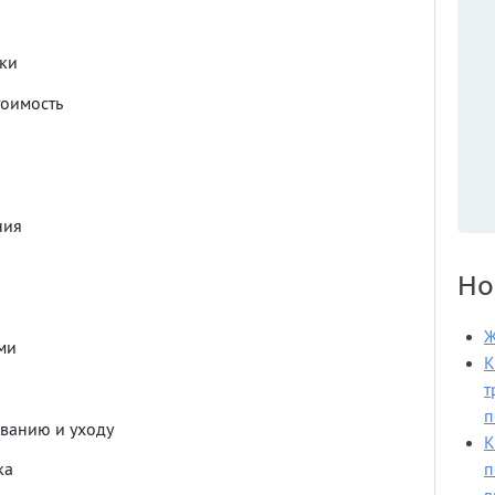
ки
тоимость
ния
Но
Ж
ми
К
т
п
ванию и уходу
К
п
ка