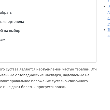
в
В
д
ыбрать
а
ация ортопеда
с
Т
ей на выбор
д
даж
го сустава являются неотъемлемой частью терапии. Эти
иальные ортопедические накладки, надеваемые на
ивают правильное положение суставно-связочного
е и не дают болезни прогрессировать.