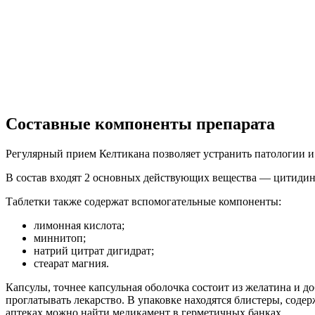
Составные компоненты препарата
Регулярный прием Келтикана позволяет устранить патологии 
В состав входят 2 основных действующих вещества — цитидин
Таблетки также содержат вспомогательные компоненты:
лимонная кислота;
миннитоп;
натрий цитрат дигидрат;
стеарат магния.
Капсулы, точнее капсульная оболочка состоит из желатина и 
проглатывать лекарство. В упаковке находятся блистеры, содер
аптеках можно найти медикамент в герметичных банках.