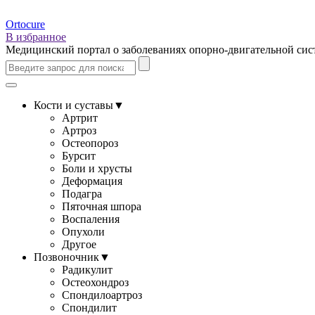
Ortocure
В избранное
Медицинский портал о заболеваниях опорно-двигательной си
Кости и суставы
▼
Артрит
Артроз
Остеопороз
Бурсит
Боли и хрусты
Деформация
Подагра
Пяточная шпора
Воспаления
Опухоли
Другое
Позвоночник
▼
Радикулит
Остеохондроз
Спондилоартроз
Спондилит