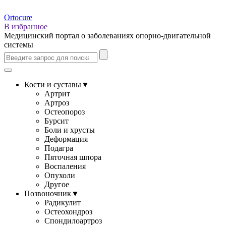
Ortocure
В избранное
Медицинский портал о заболеваниях опорно-двигательной
системы
Кости и суставы
▼
Артрит
Артроз
Остеопороз
Бурсит
Боли и хрусты
Деформация
Подагра
Пяточная шпора
Воспаления
Опухоли
Другое
Позвоночник
▼
Радикулит
Остеохондроз
Спондилоартроз