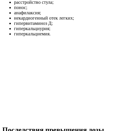
расстройство стула;
понос;
анафилаксия;
некардиогенный отек легких;
гипервитаминоз Д;
гиперкальциурия;
гиперкальциемия.
Последствия превышения дозы