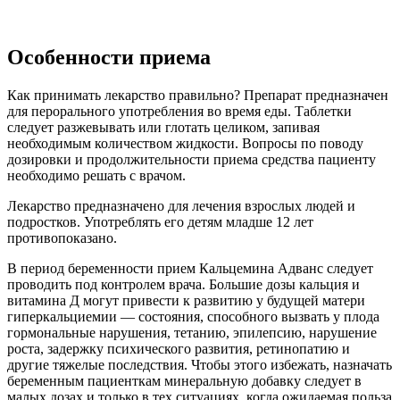
Особенности приема
Как принимать лекарство правильно? Препарат предназначен
для перорального употребления во время еды. Таблетки
следует разжевывать или глотать целиком, запивая
необходимым количеством жидкости. Вопросы по поводу
дозировки и продолжительности приема средства пациенту
необходимо решать с врачом.
Лекарство предназначено для лечения взрослых людей и
подростков. Употреблять его детям младше 12 лет
противопоказано.
В период беременности прием Кальцемина Адванс следует
проводить под контролем врача. Большие дозы кальция и
витамина Д могут привести к развитию у будущей матери
гиперкальциемии — состояния, способного вызвать у плода
гормональные нарушения, тетанию, эпилепсию, нарушение
роста, задержку психического развития, ретинопатию и
другие тяжелые последствия. Чтобы этого избежать, назначать
беременным пациенткам минеральную добавку следует в
малых дозах и только в тех ситуациях, когда ожидаемая польза