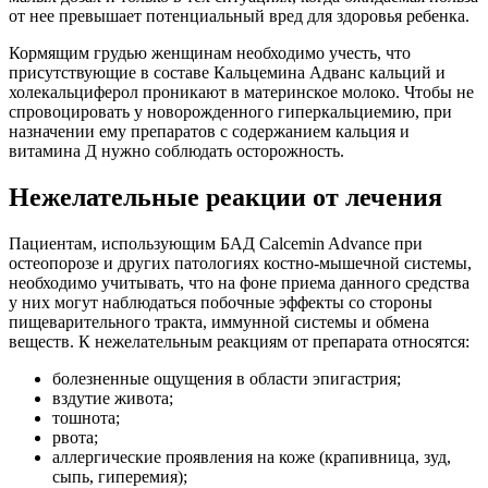
от нее превышает потенциальный вред для здоровья ребенка.
Кормящим грудью женщинам необходимо учесть, что
присутствующие в составе Кальцемина Адванс кальций и
холекальциферол проникают в материнское молоко. Чтобы не
спровоцировать у новорожденного гиперкальциемию, при
назначении ему препаратов с содержанием кальция и
витамина Д нужно соблюдать осторожность.
Нежелательные реакции от лечения
Пациентам, использующим БАД Calcemin Advance при
остеопорозе и других патологиях костно-мышечной системы,
необходимо учитывать, что на фоне приема данного средства
у них могут наблюдаться побочные эффекты со стороны
пищеварительного тракта, иммунной системы и обмена
веществ. К нежелательным реакциям от препарата относятся:
болезненные ощущения в области эпигастрия;
вздутие живота;
тошнота;
рвота;
аллергические проявления на коже (крапивница, зуд,
сыпь, гиперемия);