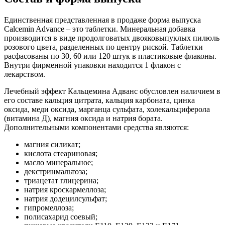
Единственная представленная в продаже форма выпуска
Calcemin Advance – это таблетки. Минеральная добавка
производится в виде продолговатых двояковыпуклых пилюль
розового цвета, разделенных по центру риской. Таблетки
расфасованы по 30, 60 или 120 штук в пластиковые флаконы.
Внутри фирменной упаковки находится 1 флакон с
лекарством.
Лечебный эффект Кальцемина Адванс обусловлен наличием в
его составе кальция цитрата, кальция карбоната, цинка
оксида, меди оксида, марганца сульфата, холекальциферола
(витамина Д), магния оксида и натрия бората.
Дополнительными компонентами средства являются:
магния силикат;
кислота стеариновая;
масло минеральное;
декстринмальтоза;
триацетат глицерина;
натрия кроскармеллоза;
натрия додецилсульфат;
гипромеллоза;
полисахарид соевый;