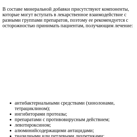
В составе минеральной добавки присутствуют компоненты,
которые могут вступать в лекарственное взаимодействие с
разными группами препаратов, поэтому ее рекомендуется с
осторожностью принимать пациентам, получающим лечение:
антибактериальными средствами (хинолонами,
тетрациклином);
ингибиторами протеазы;
препаратами с противовирусным действием;
левотироксином;
алюминийсодержащими антацидами;
тиазидными или петлевыми диуретиками;