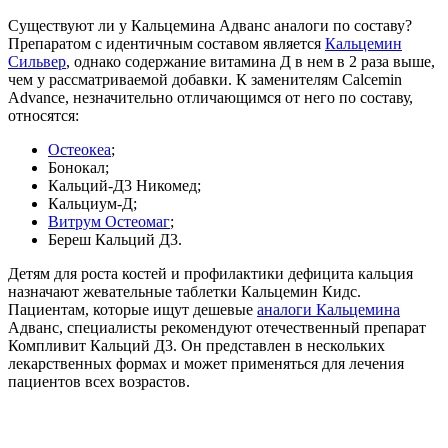
Существуют ли у Кальцемина Адванс аналоги по составу?
Препаратом с идентичным составом является
Кальцемин
Сильвер
, однако содержание витамина Д в нем в 2 раза выше,
чем у рассматриваемой добавки. К заменителям Calcemin
Advance, незначительно отличающимся от него по составу,
относятся:
Остеокеа
;
Бонокал;
Кальций-Д3 Никомед;
Кальциум-Д;
Витрум Остеомаг
;
Береш Кальций Д3.
Детям для роста костей и профилактики дефицита кальция
назначают жевательные таблетки Кальцемин Кидс.
Пациентам, которые ищут дешевые
аналоги Кальцемина
Адванс, специалисты рекомендуют отечественный препарат
Компливит Кальций Д3. Он представлен в нескольких
лекарственных формах и может применяться для лечения
пациентов всех возрастов.