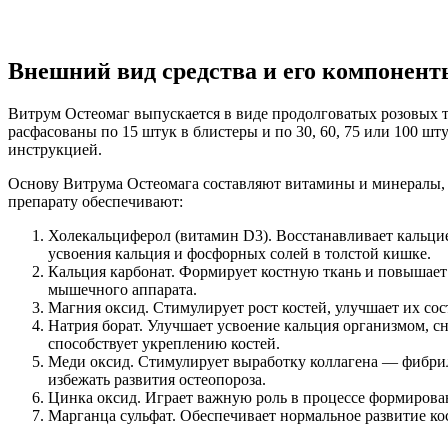
Внешний вид средства и его компонент
Витрум Остеомаг выпускается в виде продолговатых розовых та
расфасованы по 15 штук в блистеры и по 30, 60, 75 или 100 
инструкцией.
Основу Витрума Остеомага составляют витамины и минералы,
препарату обеспечивают:
Холекальциферол (витамин D3). Восстанавливает кальци
усвоения кальция и фосфорных солей в толстой кишке.
Кальция карбонат. Формирует костную ткань и повышает е
мышечного аппарата.
Магния оксид. Стимулирует рост костей, улучшает их сос
Натрия борат. Улучшает усвоение кальция организмом, с
способствует укреплению костей.
Меди оксид. Стимулирует выработку коллагена — фибрил
избежать развития остеопороза.
Цинка оксид. Играет важную роль в процессе формирован
Марганца сульфат. Обеспечивает нормальное развитие ко