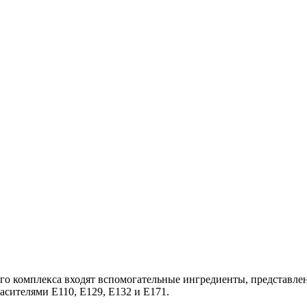
го комплекса входят вспомогательные ингредиенты, представле
сителями Е110, Е129, Е132 и Е171.