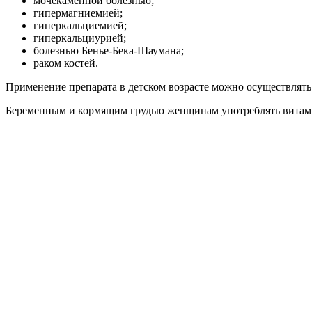
мочекаменной болезнью;
гипермагниемией;
гиперкальциемией;
гиперкальциурией;
болезнью Бенье-Бека-Шаумана;
раком костей.
Применение препарата в детском возрасте можно осуществлять 
Беременным и кормящим грудью женщинам употреблять витами