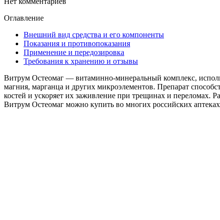
Нет комментариев
Оглавление
Внешний вид средства и его компоненты
Показания и противопоказания
Применение и передозировка
Требования к хранению и отзывы
Витрум Остеомаг — витаминно-минеральный комплекс, использ
магния, марганца и других микроэлементов. Препарат способс
костей и ускоряет их заживление при трещинах и переломах. 
Витрум Остеомаг можно купить во многих российских аптеках.