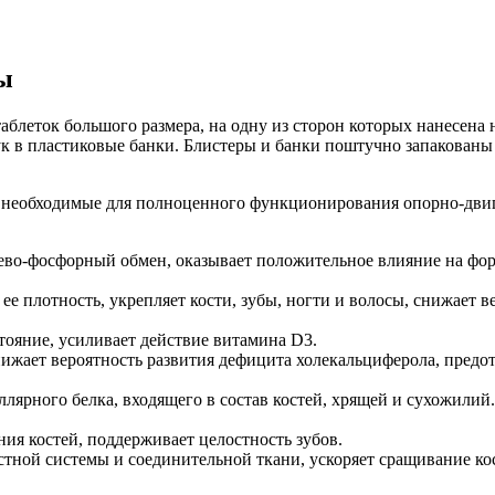
ы
блеток большого размера, на одну из сторон которых нанесена 
штук в пластиковые банки. Блистеры и банки поштучно запакова
 необходимые для полноценного функционирования опорно-двиг
ево-фосфорный обмен, оказывает положительное влияние на форм
е плотность, укрепляет кости, зубы, ногти и волосы, снижает 
тояние, усиливает действие витамина D3.
нижает вероятность развития дефицита холекальциферола, пред
лярного белка, входящего в состав костей, хрящей и сухожилий
ия костей, поддерживает целостность зубов.
стной системы и соединительной ткани, ускоряет сращивание ко