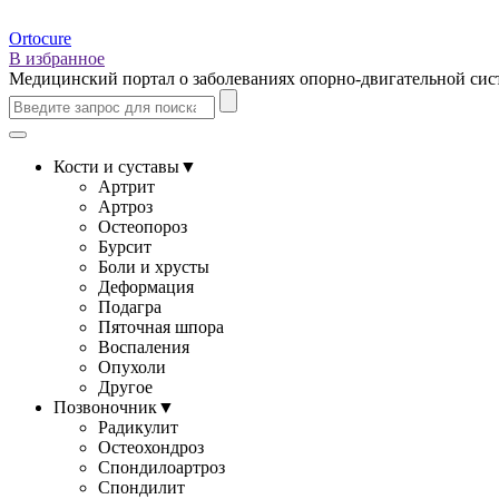
Ortocure
В избранное
Медицинский портал о заболеваниях опорно-двигательной си
Кости и суставы
▼
Артрит
Артроз
Остеопороз
Бурсит
Боли и хрусты
Деформация
Подагра
Пяточная шпора
Воспаления
Опухоли
Другое
Позвоночник
▼
Радикулит
Остеохондроз
Спондилоартроз
Спондилит