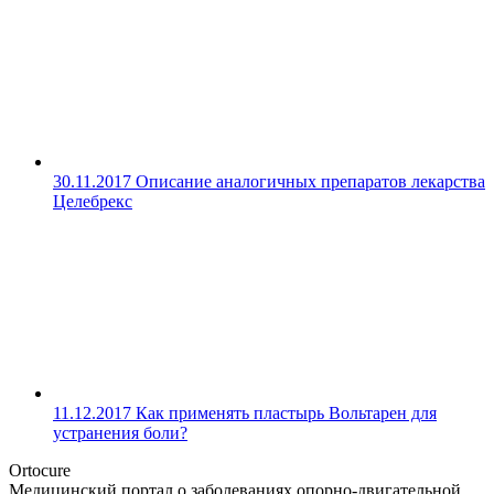
30.11.2017
Описание аналогичных препаратов лекарства
Целебрекс
11.12.2017
Как применять пластырь Вольтарен для
устранения боли?
Ortocure
Медицинский портал о заболеваниях опорно-двигательной