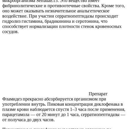
микроорганизма SerratiaE15. Это вещество имеет
фибринолитические и противоотечные свойства. Кроме того,
оно может оказывать незначительное анальгетическое
воздействие. При участии серратиопептидазы происходит
гидролиз гистамина, брадикинина и серотонина, что
способствует нормализации плотности стенок кровеносных
сосудов.
Препарат
Фламидез прекрасно абсорбируется организмом при
употреблении внутрь. Пиковая концентрация диклофенака в
плазме крови наблюдается спустя 1–3 часа после применения,
парацетамола — от 20 минут до 1 часа, серратиопептидазы —
от получаса до двух часов.