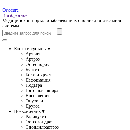
Ortocure
В избранное
Медицинский портал о заболеваниях опорно-двигательной
системы
Кости и суставы
▼
Артрит
Артроз
Остеопороз
Бурсит
Боли и хрусты
Деформация
Подагра
Пяточная шпора
Воспаления
Опухоли
Другое
Позвоночник
▼
Радикулит
Остеохондроз
Спондилоартроз