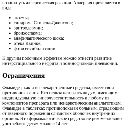
возникнуть аллергическая реакция. Аллергия проявляется в
виде:
экземы;
синдрома Стивена-Джонсона;
эритродермии;
бронхоспазма;
анафилактического шока;
отека Квинке;
фотосенсибилизации.
К другим побочным эффектам можно отнести развитие
интерстициального нефрита и эозинофильной пневмонии.
Ограничения
Фламидез, как и все лекарственные средства, имеет свои
противопоказания. Его нельзя назначать людям, имеющим
индивидуальную гиперчувствительность к любому из
компонентов препарата или ненаркотическим анальгетикам.
Фламидез в таблетках противопоказан больным, страдающим
от язвенного поражения слизистых оболочек внутренних
органов. Это фармакологическое средство не рекомендовано
употреблять детям младше 14 лет.