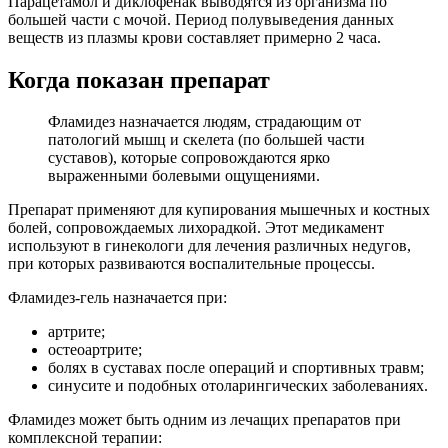
Парацетамол и диклофенак выводятся из организма по
большей части с мочой. Период полувыведения данных
веществ из плазмы крови составляет примерно 2 часа.
Когда показан препарат
Фламидез назначается людям, страдающим от
патологий мышц и скелета (по большей части
суставов), которые сопровождаются ярко
выраженными болевыми ощущениями.
Препарат применяют для купирования мышечных и костных
болей, сопровождаемых лихорадкой. Этот медикамент
используют в гинекологи для лечения различных недугов,
при которых развиваются воспалительные процессы.
Фламидез-гель назначается при:
артрите;
остеоартрите;
болях в суставах после операций и спортивных травм;
синусите и подобных отоларингических заболеваниях.
Фламидез может быть одним из лечащих препаратов при
комплексной терапии: