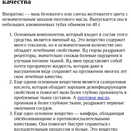
качества
Випратокс — мазь беловатого или слегка желтоватого цвета с
незначительным запахом пихтового масла. Выпускается она в
небольших алюминиевых тубах объемом по 40 г.
Основным компонентом, который входит в состав этого
средства, является змеиный яд. Это вещество содержит
много токсинов, но в незначительном количестве оно
обладает лечебными свойствами. Яд гюрзы раздражает
рецепторы, значительно снижая болевые ощущения и
улучшая питание тканей. Яд змеи представляет собой
почти прозрачную жидкость, которая даже в
высушенном виде сохраняет на протяжении многих лет
свои лечебные качества.
Еще одним основным веществом является салициловая
кислота, которая обладает хорошим дезинфицирующим
свойством и помогает мази более глубоко проникнуть в
проблемные ткани суставов. А
пихтовое масло
,
проникая в более глубокие ткани, раздражает нервные
окончания сосудов.
Еще одно основное вещество — камфора, обладающая
обезболивающими и противовоспалительными
качествами. Она помогает быстрее справиться с
воспалительным процессом и болью. Это вещество