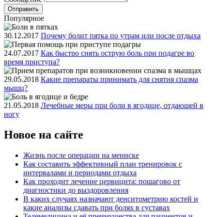
Популярное
30.12.2017
Почему болит пятка по утрам или после отдыха
24.07.2017
Как быстро снять острую боль при подагре во
время приступа?
29.05.2018
Какие препараты принимать для снятия спазма
мышц?
21.05.2018
Лечебные меры при боли в ягодице, отдающей в
ногу
Новое на сайте
Жизнь после операции на мениске
Как составить эффективный план тренировок с
интервалами и периодами отдыха
Как проходит лечение цервицита: пошагово от
диагностики до выздоровления
В каких случаях назначают денситометрию костей и
какие анализы сдавать при болях в суставах
Телемедицина и её преимущества для пациентов и