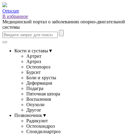
Ortocure
В избранное
Медицинский портал о заболеваниях опорно-двигательной
системы
Кости и суставы
▼
Артрит
Артроз
Остеопороз
Бурсит
Боли и хрусты
Деформация
Подагра
Пяточная шпора
Воспаления
Опухоли
Другое
Позвоночник
▼
Радикулит
Остеохондроз
Спондилоартроз