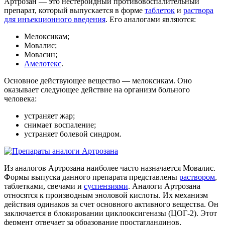
Артрозан — это нестероидный противовоспалительный
препарат, который выпускается в форме
таблеток
и
раствора
для инъекционного введения
. Его аналогами являются:
Мелоксикам;
Мовалис;
Мовасин;
Амелотекс
.
Основное действующее вещество — мелоксикам. Оно
оказывает следующее действие на организм больного
человека:
устраняет жар;
снимает воспаление;
устраняет болевой синдром.
Из аналогов Артрозана наиболее часто назначается Мовалис.
Формы выпуска данного препарата представлены
раствором
,
таблетками, свечами и
суспензиями
. Аналоги Артрозана
относятся к производным эноловой кислоты. Их механизм
действия одинаков за счет основного активного вещества. Он
заключается в блокировании циклооксигеназы (ЦОГ-2). Этот
фермент отвечает за образование простагландинов,