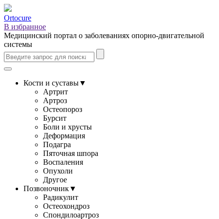
Ortocure
В избранное
Медицинский портал о заболеваниях опорно-двигательной
системы
Кости и суставы
▼
Артрит
Артроз
Остеопороз
Бурсит
Боли и хрусты
Деформация
Подагра
Пяточная шпора
Воспаления
Опухоли
Другое
Позвоночник
▼
Радикулит
Остеохондроз
Спондилоартроз