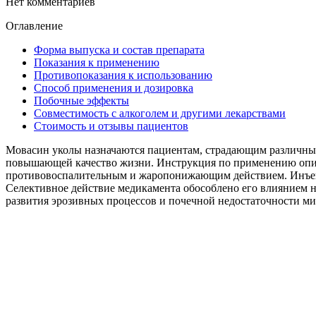
Нет комментариев
Оглавление
Форма выпуска и состав препарата
Показания к применению
Противопоказания к использованию
Способ применения и дозировка
Побочные эффекты
Совместимость с алкоголем и другими лекарствами
Стоимость и отзывы пациентов
Мовасин уколы назначаются пациентам, страдающим различным
повышающей качество жизни. Инструкция по применению опи
противовоспалительным и жаропонижающим действием. Инъекц
Селективное действие медикамента обособлено его влиянием н
развития эрозивных процессов и почечной недостаточности м