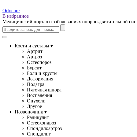
Ortocure
В избранное
Медицинский портал о заболеваниях опорно-двигательной си
Кости и суставы
▼
Артрит
Артроз
Остеопороз
Бурсит
Боли и хрусты
Деформация
Подагра
Пяточная шпора
Воспаления
Опухоли
Другое
Позвоночник
▼
Радикулит
Остеохондроз
Спондилоартроз
Спондилит