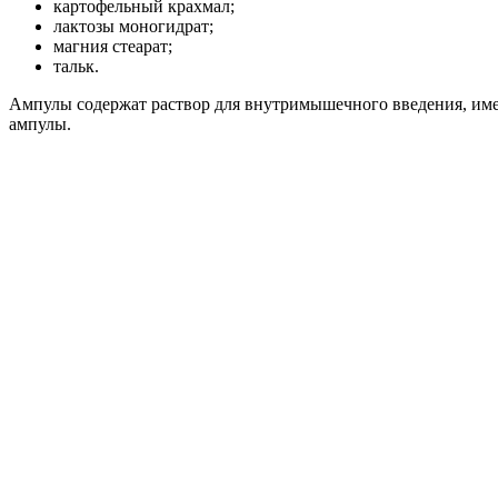
картофельный крахмал;
лактозы моногидрат;
магния стеарат;
тальк.
Ампулы содержат раствор для внутримышечного введения, имею
ампулы.