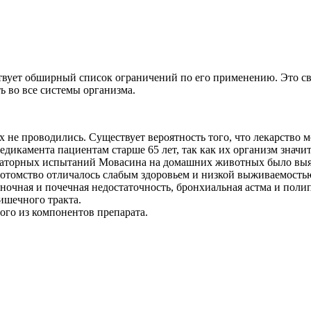
твует обширный список ограничений по его применению. Это свя
 во все системы организма.
ах не проводились. Существует вероятность того, что лекарств
едикамента пациентам старше 65 лет, так как их организм значи
раторных испытаний Мовасина на домашних животных было выя
потомство отличалось слабым здоровьем и низкой выживаемость
ночная и почечная недостаточность, бронхиальная астма и полип
ишечного тракта.
ого из компонентов препарата.