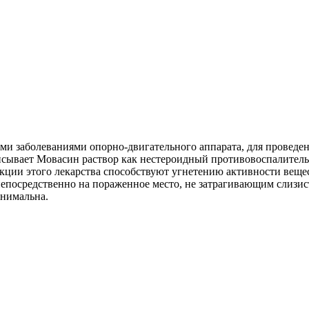
и заболеваниями опорно-двигательного аппарата, для проведен
сывает Мовасин раствор как нестероидный противовоспалител
ии этого лекарства способствуют угнетению активности вещес
епосредственно на пораженное место, не затрагивающим слизист
инимальна.