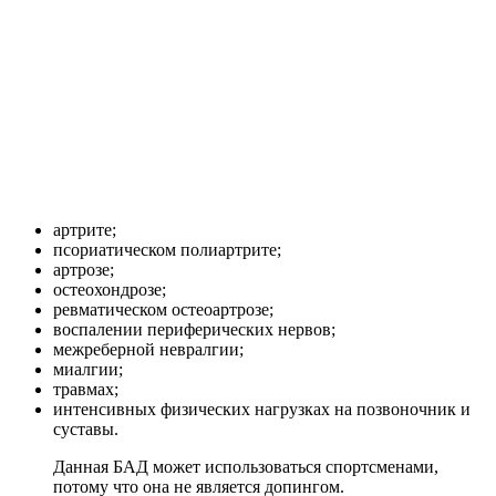
артрите;
псориатическом полиартрите;
артрозе;
остеохондрозе;
ревматическом остеоартрозе;
воспалении периферических нервов;
межреберной невралгии;
миалгии;
травмах;
интенсивных физических нагрузках на позвоночник и
суставы.
Данная БАД может использоваться спортсменами,
потому что она не является допингом.