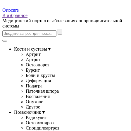
Ortocure
В избранное
Медицинский портал о заболеваниях опорно-двигательной
системы
Кости и суставы
▼
Артрит
Артроз
Остеопороз
Бурсит
Боли и хрусты
Деформация
Подагра
Пяточная шпора
Воспаления
Опухоли
Другое
Позвоночник
▼
Радикулит
Остеохондроз
Спондилоартроз