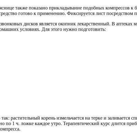
яснице также показано прикладывание подобных компрессов к бол
о средство готово к применению. Фиксируется лист посредством 
онковых дисков является окопник лекарственный. В аптеках мож
омашних условиях. Для этого нужно подготовить:
 так: растительный корень измельчается на терке и заливается сп
но по 1 ч. ложке каждое утро. Терапевтический курс длится приб
омпресса.