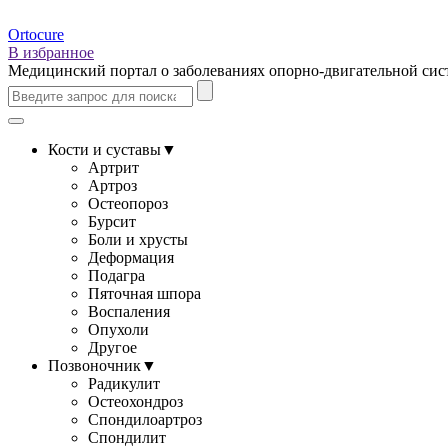
Ortocure
В избранное
Медицинский портал о заболеваниях опорно-двигательной си
Кости и суставы
▼
Артрит
Артроз
Остеопороз
Бурсит
Боли и хрусты
Деформация
Подагра
Пяточная шпора
Воспаления
Опухоли
Другое
Позвоночник
▼
Радикулит
Остеохондроз
Спондилоартроз
Спондилит