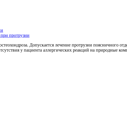
ии
 при протрузии
остеохондроза. Допускается лечение протрузии поясничного отд
тсутствия у пациента аллергических реакций на природные ком