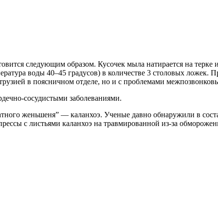
товится следующим образом. Кусочек мыла натирается на терке и
ература воды 40–45 градусов) в количестве 3 столовых ложек. П
трузией в поясничном отделе, но и с проблемами межпозвонковы
рдечно-сосудистыми заболеваниями.
тного женьшеня” — каланхоэ. Ученые давно обнаружили в соста
ессы с листьями каланхоэ на травмированной из-за обморожени