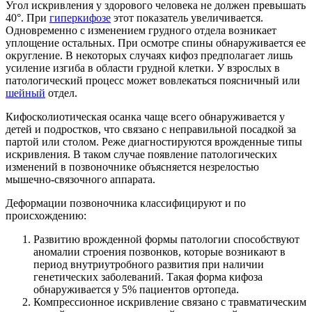
Угол искривления у здорового человека не должен превышать
40°. При
гиперкифозе
этот показатель увеличивается.
Одновременно с изменением грудного отдела возникает
уплощение остальных. При осмотре спины обнаруживается ее
округление. В некоторых случаях кифоз предполагает лишь
усиление изгиба в области грудной клетки. У взрослых в
патологический процесс может вовлекаться поясничный или
шейный
отдел.
Кифосколиотическая осанка чаще всего обнаруживается у
детей и подростков, что связано с неправильной посадкой за
партой или столом. Реже диагностируются врожденные типы
искривления. В таком случае появление патологических
изменений в позвоночнике объясняется незрелостью
мышечно-связочного аппарата.
Деформации позвоночника классифицируют и по
происхождению:
Развитию врожденной формы патологии способствуют
аномалии строения позвонков, которые возникают в
период внутриутробного развития при наличии
генетических заболеваний. Такая форма кифоза
обнаруживается у 5% пациентов ортопеда.
Компрессионное искривление связано с травматическим