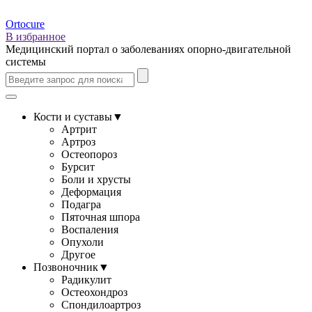
Ortocure
В избранное
Медицинский портал о заболеваниях опорно-двигательной
системы
Кости и суставы
▼
Артрит
Артроз
Остеопороз
Бурсит
Боли и хрусты
Деформация
Подагра
Пяточная шпора
Воспаления
Опухоли
Другое
Позвоночник
▼
Радикулит
Остеохондроз
Спондилоартроз