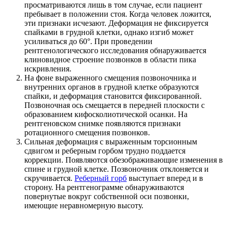
просматриваются лишь в том случае, если пациент
пребывает в положении стоя. Когда человек ложится,
эти признаки исчезают. Деформация не фиксируется
спайками в грудной клетки, однако изгиб может
усиливаться до 60°. При проведении
рентгенологического исследования обнаруживается
клиновидное строение позвонков в области пика
искривления.
На фоне выраженного смещения позвоночника и
внутренних органов в грудной клетке образуются
спайки, и деформация становится фиксированной.
Позвоночная ось смещается в передней плоскости с
образованием кифосколиотической осанки. На
рентгеновском снимке появляются признаки
ротационного смещения позвонков.
Сильная деформация с выраженным торсионным
сдвигом и реберным горбом трудно поддается
коррекции. Появляются обезображивающие изменения в
спине и грудной клетке. Позвоночник отклоняется и
скручивается.
Реберный горб
выступает вперед и в
сторону. На рентгенограмме обнаруживаются
повернутые вокруг собственной оси позвонки,
имеющие неравномерную высоту.