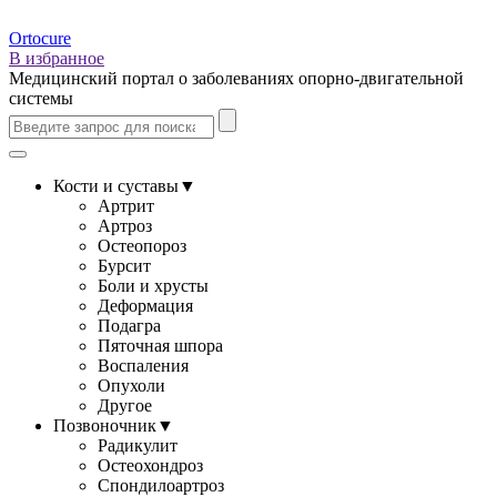
Ortocure
В избранное
Медицинский портал о заболеваниях опорно-двигательной
системы
Кости и суставы
▼
Артрит
Артроз
Остеопороз
Бурсит
Боли и хрусты
Деформация
Подагра
Пяточная шпора
Воспаления
Опухоли
Другое
Позвоночник
▼
Радикулит
Остеохондроз
Спондилоартроз