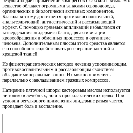
результаты дает применение компрессов с сакской грязью. Это
вещество обладает огромными запасами сероводорода,
органических и биологически активных компонентов.
Благодаря этому достигается противовоспалительный,
анальгезирующий, антисептический и рассасывающий
эффект. С помощью грязевых аппликаций избавляемся от
затвердевания эпидермиса благодаря активизации
кровообращения и обменных процессов в организме
человека. Дополнительным плюсом этого средства является
его способность содействовать регенерации костной и
хрящевой тканей.
Из физиотерапевтических методов лечения успокаивающим,
противовоспалительным и расслабляющим свойством
обладают минеральные ванны. Их можно применять
параллельно с накладыванием грязевых компрессов.
Натирание пяточной шпоры касторовым маслом используется
не только в лечебных, но и в профилактических целях. При
условии регулярного применения эпидермис размягчается,
пропадает боль и воспаление.