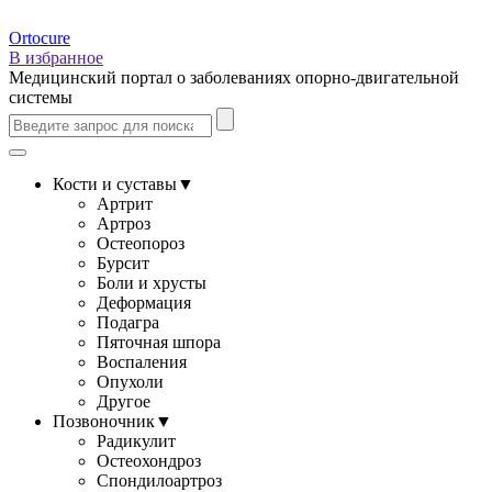
Ortocure
В избранное
Медицинский портал о заболеваниях опорно-двигательной
системы
Кости и суставы
▼
Артрит
Артроз
Остеопороз
Бурсит
Боли и хрусты
Деформация
Подагра
Пяточная шпора
Воспаления
Опухоли
Другое
Позвоночник
▼
Радикулит
Остеохондроз
Спондилоартроз