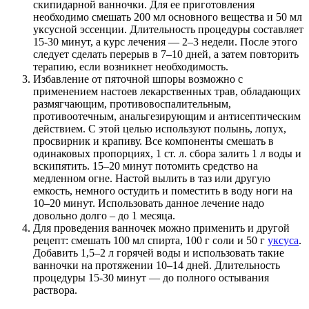
скипидарной ванночки. Для ее приготовления
необходимо смешать 200 мл основного вещества и 50 мл
уксусной эссенции. Длительность процедуры составляет
15-30 минут, а курс лечения — 2–3 недели. После этого
следует сделать перерыв в 7–10 дней, а затем повторить
терапию, если возникнет необходимость.
Избавление от пяточной шпоры возможно с
применением настоев лекарственных трав, обладающих
размягчающим, противовоспалительным,
противоотечным, анальгезирующим и антисептическим
действием. С этой целью используют полынь, лопух,
просвирник и крапиву. Все компоненты смешать в
одинаковых пропорциях, 1 ст. л. сбора залить 1 л воды и
вскипятить. 15–20 минут потомить средство на
медленном огне. Настой вылить в таз или другую
емкость, немного остудить и поместить в воду ноги на
10–20 минут. Использовать данное лечение надо
довольно долго – до 1 месяца.
Для проведения ванночек можно применить и другой
рецепт: смешать 100 мл спирта, 100 г соли и 50 г
уксуса
.
Добавить 1,5–2 л горячей воды и использовать такие
ванночки на протяжении 10–14 дней. Длительность
процедуры 15-30 минут — до полного остывания
раствора.