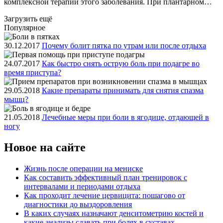
комплексной терапии этого заболевания. При плантарном…
Загрузить ещё
Популярное
30.12.2017
Почему болит пятка по утрам или после отдыха
24.07.2017
Как быстро снять острую боль при подагре во
время приступа?
29.05.2018
Какие препараты принимать для снятия спазма
мышц?
21.05.2018
Лечебные меры при боли в ягодице, отдающей в
ногу
Новое на сайте
Жизнь после операции на мениске
Как составить эффективный план тренировок с
интервалами и периодами отдыха
Как проходит лечение цервицита: пошагово от
диагностики до выздоровления
В каких случаях назначают денситометрию костей и
какие анализы сдавать при болях в суставах