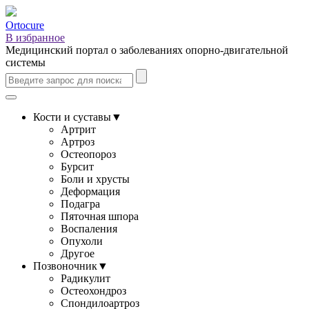
Ortocure
В избранное
Медицинский портал о заболеваниях опорно-двигательной
системы
Кости и суставы
▼
Артрит
Артроз
Остеопороз
Бурсит
Боли и хрусты
Деформация
Подагра
Пяточная шпора
Воспаления
Опухоли
Другое
Позвоночник
▼
Радикулит
Остеохондроз
Спондилоартроз