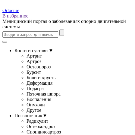
Ortocure
В избранное
Медицинский портал о заболеваниях опорно-двигательной
системы
Кости и суставы
▼
Артрит
Артроз
Остеопороз
Бурсит
Боли и хрусты
Деформация
Подагра
Пяточная шпора
Воспаления
Опухоли
Другое
Позвоночник
▼
Радикулит
Остеохондроз
Спондилоартроз