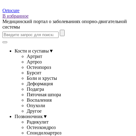
Ortocure
В избранное
Медицинский портал о заболеваниях опорно-двигательной
системы
Кости и суставы
▼
Артрит
Артроз
Остеопороз
Бурсит
Боли и хрусты
Деформация
Подагра
Пяточная шпора
Воспаления
Опухоли
Другое
Позвоночник
▼
Радикулит
Остеохондроз
Спондилоартроз