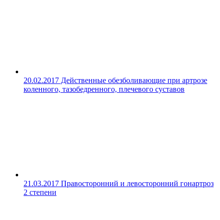
20.02.2017
Действенные обезболивающие при артрозе
коленного, тазобедренного, плечевого суставов
21.03.2017
Правосторонний и левосторонний гонартроз
2 степени