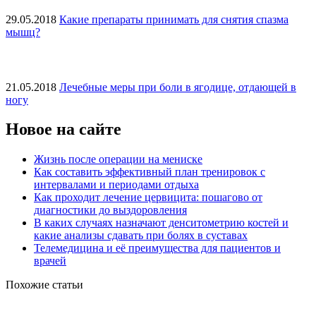
29.05.2018
Какие препараты принимать для снятия спазма
мышц?
21.05.2018
Лечебные меры при боли в ягодице, отдающей в
ногу
Новое на сайте
Жизнь после операции на мениске
Как составить эффективный план тренировок с
интервалами и периодами отдыха
Как проходит лечение цервицита: пошагово от
диагностики до выздоровления
В каких случаях назначают денситометрию костей и
какие анализы сдавать при болях в суставах
Телемедицина и её преимущества для пациентов и
врачей
Похожие статьи