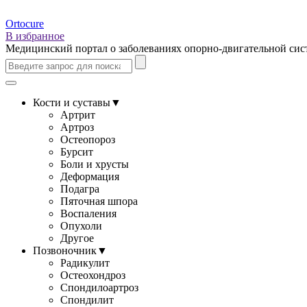
Ortocure
В избранное
Медицинский портал о заболеваниях опорно-двигательной си
Кости и суставы
▼
Артрит
Артроз
Остеопороз
Бурсит
Боли и хрусты
Деформация
Подагра
Пяточная шпора
Воспаления
Опухоли
Другое
Позвоночник
▼
Радикулит
Остеохондроз
Спондилоартроз
Спондилит