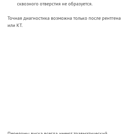
сквозного отверстия не образуется.
Точная диагностика возможна только после рентгена
или КТ.
Переломы виска всегда имеют травматический