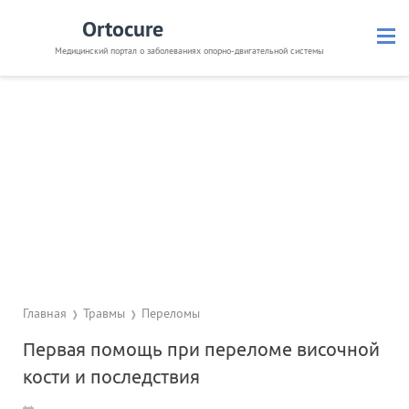
Ortocure
Медицинский портал о заболеваниях опорно-двигательной системы
Кости и суставы
Позвоночник
Связки и мышцы
Травмы
Невралгия
Препараты
Диагностика
Полезное
Главная
Травмы
Переломы
Первая помощь при переломе височной
кости и последствия