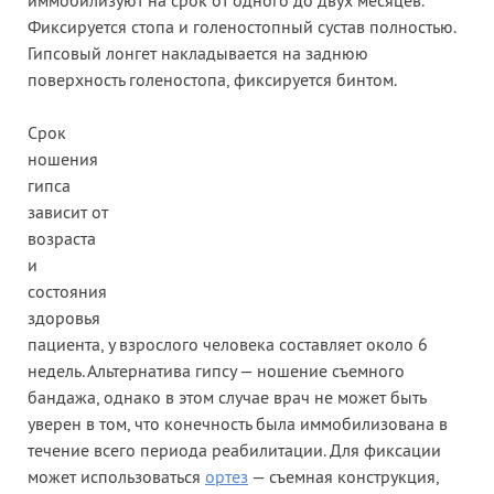
иммобилизуют на срок от одного до двух месяцев.
Фиксируется стопа и голеностопный сустав полностью.
Гипсовый лонгет накладывается на заднюю
поверхность голеностопа, фиксируется бинтом.
Срок
ношения
гипса
зависит от
возраста
и
состояния
здоровья
пациента, у взрослого человека составляет около 6
недель. Альтернатива гипсу — ношение съемного
бандажа, однако в этом случае врач не может быть
уверен в том, что конечность была иммобилизована в
течение всего периода реабилитации. Для фиксации
может использоваться
ортез
— съемная конструкция,