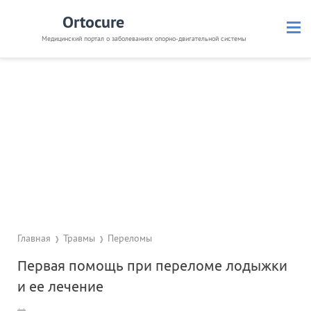
Ortocure
Медицинский портал о заболеваниях опорно-двигательной системы
Кости и суставы
Позвоночник
Связки и мышцы
Травмы
Невралгия
Препараты
Диагностика
Полезное
Главная
Травмы
Переломы
Первая помощь при переломе лодыжки
и ее лечение