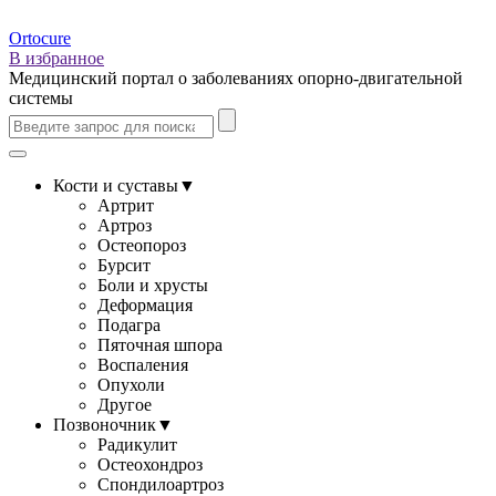
Ortocure
В избранное
Медицинский портал о заболеваниях опорно-двигательной
системы
Кости и суставы
▼
Артрит
Артроз
Остеопороз
Бурсит
Боли и хрусты
Деформация
Подагра
Пяточная шпора
Воспаления
Опухоли
Другое
Позвоночник
▼
Радикулит
Остеохондроз
Спондилоартроз