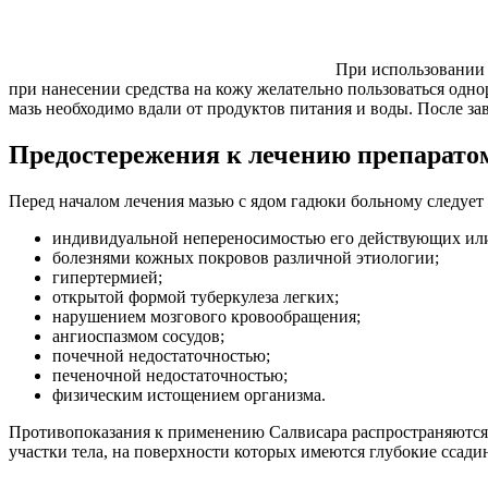
При использовании 
при нанесении средства на кожу желательно пользоваться одн
мазь необходимо вдали от продуктов питания и воды. После з
Предостережения к лечению препарато
Перед началом лечения мазью с ядом гадюки больному следуе
индивидуальной непереносимостью его действующих или
болезнями кожных покровов различной этиологии;
гипертермией;
открытой формой туберкулеза легких;
нарушением мозгового кровообращения;
ангиоспазмом сосудов;
почечной недостаточностью;
печеночной недостаточностью;
физическим истощением организма.
Противопоказания к применению Салвисара распространяются н
участки тела, на поверхности которых имеются глубокие ссади