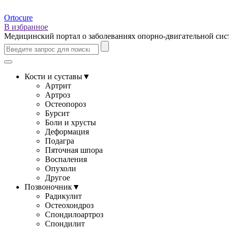
Ortocure
В избранное
Медицинский портал о заболеваниях опорно-двигательной си
Кости и суставы
▼
Артрит
Артроз
Остеопороз
Бурсит
Боли и хрусты
Деформация
Подагра
Пяточная шпора
Воспаления
Опухоли
Другое
Позвоночник
▼
Радикулит
Остеохондроз
Спондилоартроз
Спондилит