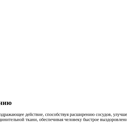
анию
аздражающее действие, способствуя расширению сосудов, улучш
динительной ткани, обеспечивая человеку быстрое выздоровлени