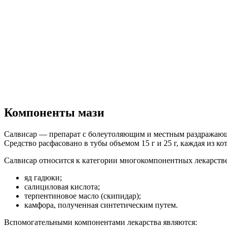
Компоненты мази
Салвисар — препарат с болеутоляющим и местным раздражающи
Средство расфасовано в тубы объемом 15 г и 25 г, каждая из 
Салвисар относится к категории многокомпонентных лекарствен
яд гадюки;
салициловая кислота;
терпентиновое масло (скипидар);
камфора, полученная синтетическим путем.
Вспомогательными компонентами лекарства являются: