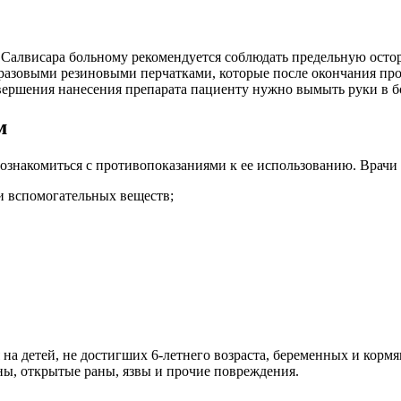
Салвисара больному рекомендуется соблюдать предельную остор
оразовыми резиновыми перчатками, которые после окончания про
авершения нанесения препарата пациенту нужно вымыть руки в 
м
т ознакомиться с противопоказаниями к ее использованию. Врач
 вспомогательных веществ;
а детей, не достигших 6-летнего возраста, беременных и корм
ны, открытые раны, язвы и прочие повреждения.