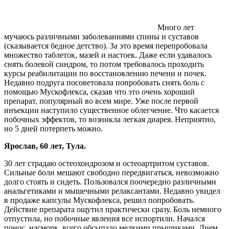
Много лет
мучаюсь различными заболеваниями спины и суставов
(сказывается бедное детство). За это время перепробовала
множество таблеток, мазей и настоек. Даже если удавалось
снять болевой синдром, то потом требовалось проходить
курсы реабилитации по восстановлению печени и почек.
Недавно подруга посоветовала попробовать снять боль с
помощью Мускофлекса, сказав что это очень хороший
препарат, популярный во всем мире. Уже после первой
инъекции наступило существенное облегчение. Что касается
побочных эффектов, то возникла легкая диарея. Неприятно,
но 5 дней потерпеть можно.
Ярослав, 60 лет, Тула.
30 лет страдаю остеохондрозом и остеоартритом суставов.
Сильные боли мешают свободно передвигаться, невозможно
долго стоять и сидеть. Пользовался поочередно различными
анальгетиками и мышечными релаксантами. Недавно увидел
в продаже капсулы Мускофлекса, решил попробовать.
Действие препарата ощутил практически сразу. Боль немного
отпустила, но побочные явления все испортили. Начался
понос, насморк, всего обсыпало мелкими прыщиками. Днем