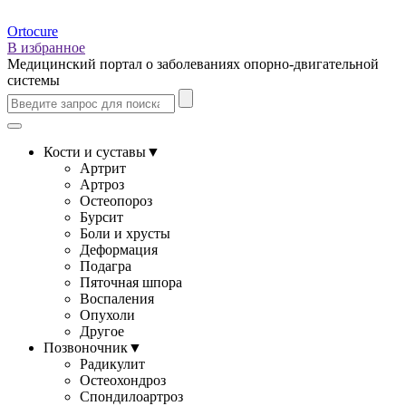
Ortocure
В избранное
Медицинский портал о заболеваниях опорно-двигательной
системы
Кости и суставы
▼
Артрит
Артроз
Остеопороз
Бурсит
Боли и хрусты
Деформация
Подагра
Пяточная шпора
Воспаления
Опухоли
Другое
Позвоночник
▼
Радикулит
Остеохондроз
Спондилоартроз