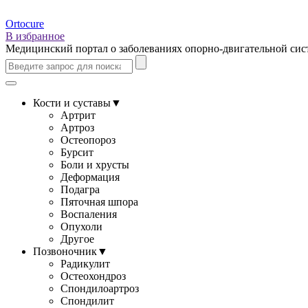
Ortocure
В избранное
Медицинский портал о заболеваниях опорно-двигательной си
Кости и суставы
▼
Артрит
Артроз
Остеопороз
Бурсит
Боли и хрусты
Деформация
Подагра
Пяточная шпора
Воспаления
Опухоли
Другое
Позвоночник
▼
Радикулит
Остеохондроз
Спондилоартроз
Спондилит