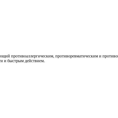
ающий противоаллергическим, противоревматическим и противов
ти и быстрым действием.