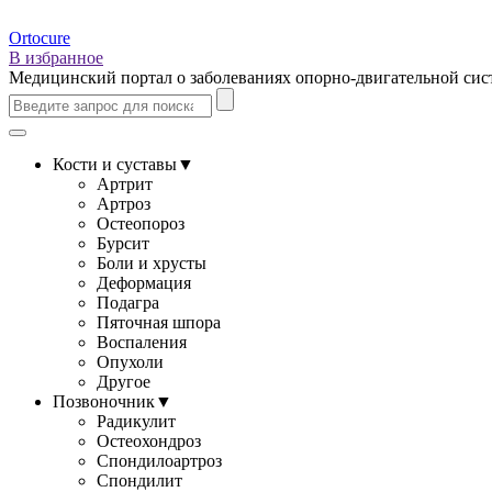
Ortocure
В избранное
Медицинский портал о заболеваниях опорно-двигательной си
Кости и суставы
▼
Артрит
Артроз
Остеопороз
Бурсит
Боли и хрусты
Деформация
Подагра
Пяточная шпора
Воспаления
Опухоли
Другое
Позвоночник
▼
Радикулит
Остеохондроз
Спондилоартроз
Спондилит