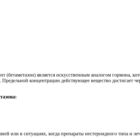
т (бетаметазон) является искусственным аналогом гормона, ко
к. Предельной концентрации действующее вещество достигает че
етазона:
ей или в ситуациях, когда препараты нестероидного типа и леч