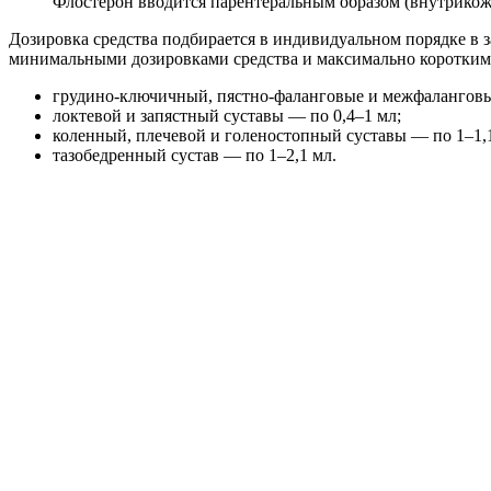
Флостерон вводится парентеральным образом (внутрикожн
Дозировка средства подбирается в индивидуальном порядке в 
минимальными дозировками средства и максимально коротким 
грудино-ключичный, пястно-фаланговые и межфаланговые
локтевой и запястный суставы — по 0,4–1 мл;
коленный, плечевой и голеностопный суставы — по 1–1,1
тазобедренный сустав — по 1–2,1 мл.