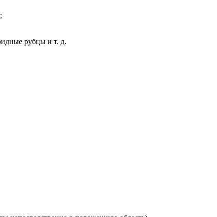
;
идные рубцы и т. д.