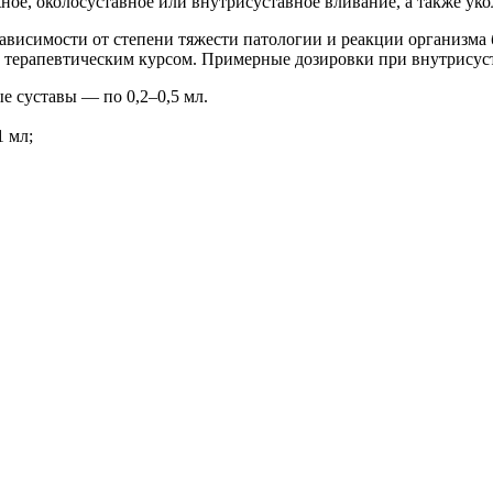
ое, околосуставное или внутрисуставное вливание, а также ук
зависимости от степени тяжести патологии и реакции организма
терапевтическим курсом. Примерные дозировки при внутрисуст
 суставы — по 0,2–0,5 мл.
 мл;