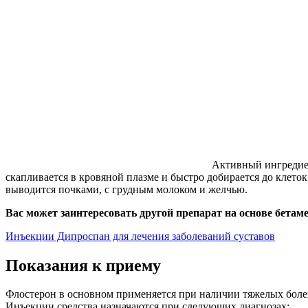
Активный ингредиен
скапливается в кровяной плазме и быстро добирается до клето
выводится почками, с грудным молоком и желчью.
Вас может заинтересовать другой препарат на основе бетам
Инъекции Дипроспан для лечения заболеваний суставов
Показания к приему
Флостерон в основном применяется при наличии тяжелых болезн
Инъекции средства назначаются при следующих диагнозах: