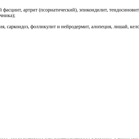
 фасциит, артрит (псориатический), эпикондилит, тендосиновит
чника);
, саркоидоз, фолликулит и нейродермит, алопеция, лишай, кело