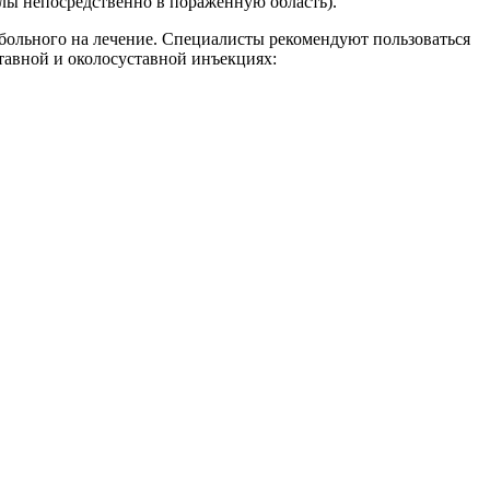
олы непосредственно в пораженную область).
 больного на лечение. Специалисты рекомендуют пользоваться
авной и околосуставной инъекциях: