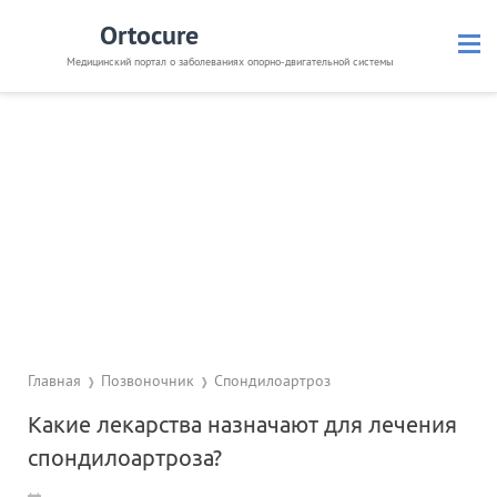
Ortocure
Медицинский портал о заболеваниях опорно-двигательной системы
Кости и суставы
Позвоночник
Связки и мышцы
Травмы
Невралгия
Препараты
Диагностика
Полезное
Главная
Позвоночник
Спондилоартроз
Какие лекарства назначают для лечения
спондилоартроза?