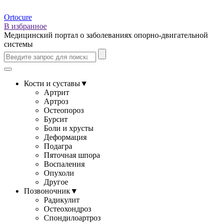
Ortocure
В избранное
Медицинский портал о заболеваниях опорно-двигательной
системы
Кости и суставы
▼
Артрит
Артроз
Остеопороз
Бурсит
Боли и хрусты
Деформация
Подагра
Пяточная шпора
Воспаления
Опухоли
Другое
Позвоночник
▼
Радикулит
Остеохондроз
Спондилоартроз