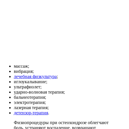
массаж;
вибрация;
лечебная физкультура
;
иглоукалывание;
ультрафиолет;
ударно-волновая терапия;
бальнеотерапия;
электротерапия;
лазерная терапия;
детензор-терапия
.
Физиопроцедуры при остеохондрозе облегчают
боль, устраняют воспаление, возвращают