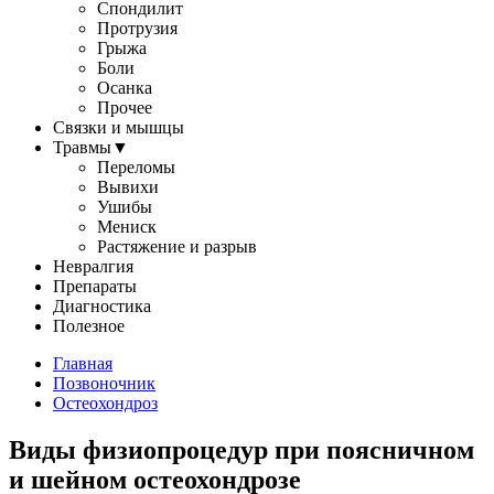
Спондилит
Протрузия
Грыжа
Боли
Осанка
Прочее
Связки и мышцы
Травмы
▼
Переломы
Вывихи
Ушибы
Мениск
Растяжение и разрыв
Невралгия
Препараты
Диагностика
Полезное
Главная
Позвоночник
Остеохондроз
Виды физиопроцедур при поясничном
и шейном остеохондрозе