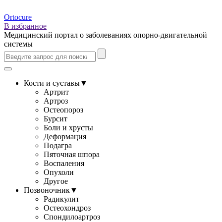
Ortocure
В избранное
Медицинский портал о заболеваниях опорно-двигательной
системы
Кости и суставы
▼
Артрит
Артроз
Остеопороз
Бурсит
Боли и хрусты
Деформация
Подагра
Пяточная шпора
Воспаления
Опухоли
Другое
Позвоночник
▼
Радикулит
Остеохондроз
Спондилоартроз