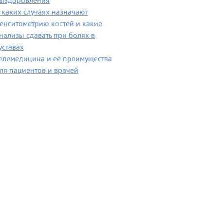
ыздоровления
 каких случаях назначают
енситометрию костей и какие
нализы сдавать при болях в
уставах
елемедицина и её преимущества
ля пациентов и врачей