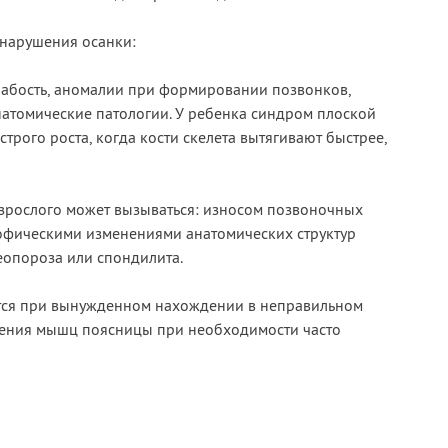
нарушения осанки:
лабость, аномалии при формировании позвонков,
анатомические патологии. У ребенка синдром плоской
трого роста, когда кости скелета вытягивают быстрее,
зрослого может вызываться: износом позвоночных
офическими изменениями анатомических структур
еопороза или спондилита.
тся при вынужденном нахождении в неправильном
ения мышц поясницы при необходимости часто