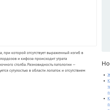
а, при которой отсутствует выраженный изгиб в
 лордозов и кифоза происходит утрата
Но
чного столба. Разновидность патологии —
ется сутулостью в области лопаток и отсутствием
Ж
К
т
п
К
п