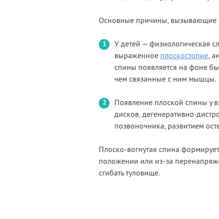
Основные причины, вызывающие 
У детей — физиологическая с
выраженное
плоскостопие
, 
спины появляется на фоне быс
чем связанные с ним мышцы.
Появление плоской спины у в
дисков, дегенеративно-дистр
позвоночника, развитием ост
Плоско-вогнутая спина формируе
положении или из-за перенапряж
сгибать туловище.