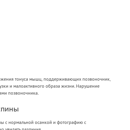
нижения тонуса мышц, поддерживающих позвоночник,
рузки и малоактивного образа жизни. Нарушение
ами позвоночника.
спины
ны с нормальной осанкой и фотографию с
 увидеть различия.