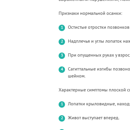
Признаки нормальной осанки:
Остистые отростки позвонков
Надплечья и углы лопаток на
При опущенных руках у взрос
Сагиттальные изгибы позвоноч
шейном.
Характерные симптомы плоской с
Лопатки крыловидные, находя
Живот выступает вперед.