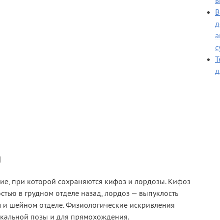
в
В
д
а
с
Т
д
я
ие, при которой сохраняются кифоз и лордозы. Кифоз
стью в грудном отделе назад, лордоз — выпуклость
 и шейном отделе. Физиологические искривления
кальной позы и для прямохождения.