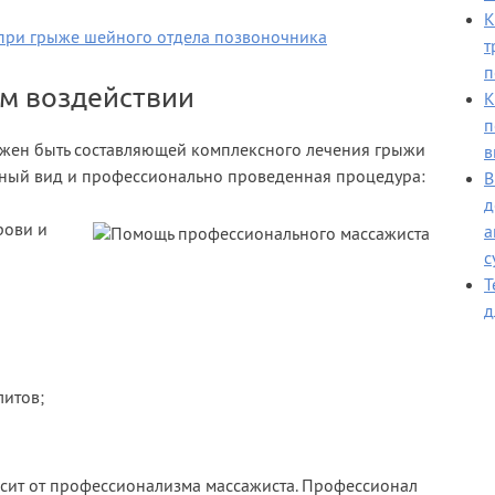
К
т
п
м воздействии
К
п
лжен быть составляющей комплексного лечения грыжи
в
ный вид и профессионально проведенная процедура:
В
д
рови и
а
с
Т
д
литов;
висит от профессионализма массажиста. Профессионал