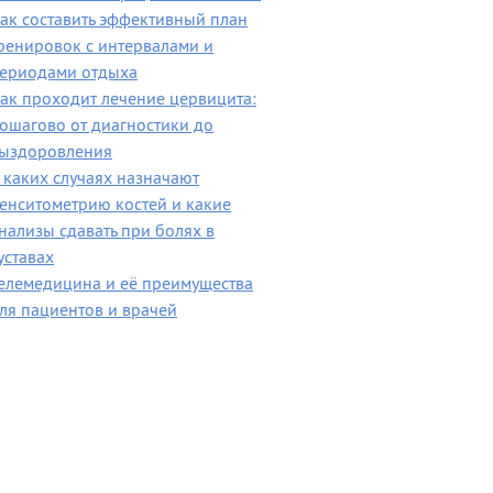
ак составить эффективный план
ренировок с интервалами и
ериодами отдыха
ак проходит лечение цервицита:
ошагово от диагностики до
ыздоровления
 каких случаях назначают
енситометрию костей и какие
нализы сдавать при болях в
уставах
елемедицина и её преимущества
ля пациентов и врачей