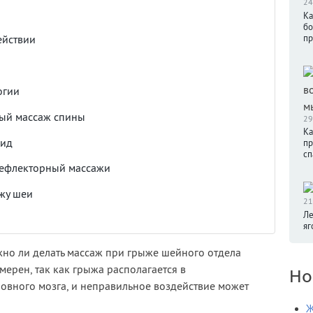
24
Ка
бо
пр
ействии
огии
ный массаж спины
29
Ка
вид
пр
сп
рефлекторный массажи
жу шеи
21
Ле
яг
жно ли делать массаж при грыже шейного отдела
ерен, так как грыжа располагается в
Но
ловного мозга, и неправильное воздействие может
Ж