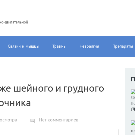
но-двигательной
Связки и мышцы
Травмы
Невралгия
Препараты
П
же шейного и грудного
30
очника
По
ут
осмотра
Нет комментариев