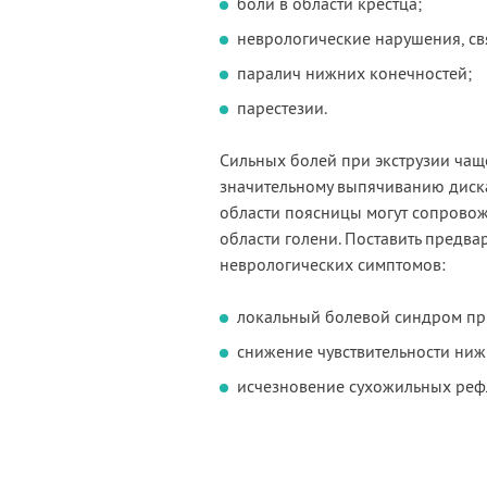
боли в области крестца;
неврологические нарушения, с
паралич нижних конечностей;
парестезии.
Сильных болей при экструзии чаще
значительному выпячиванию диска
области поясницы могут сопровож
области голени. Поставить предва
неврологических симптомов:
локальный болевой синдром п
снижение чувствительности ниж
исчезновение сухожильных реф