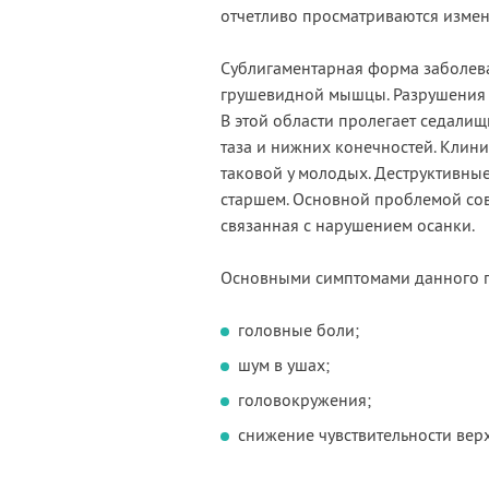
отчетливо просматриваются измене
Сублигаментарная форма заболев
грушевидной мышцы. Разрушения 
В этой области пролегает седалищ
таза и нижних конечностей. Клини
таковой у молодых. Деструктивные
старшем. Основной проблемой сов
связанная с нарушением осанки.
Основными симптомами данного п
головные боли;
шум в ушах;
головокружения;
снижение чувствительности вер