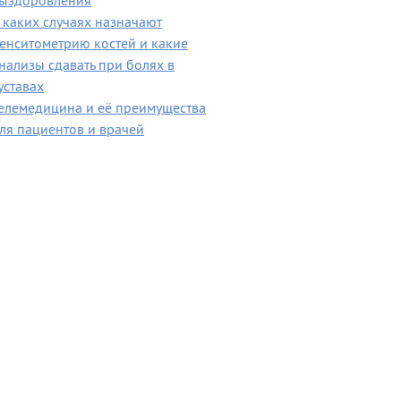
ыздоровления
 каких случаях назначают
енситометрию костей и какие
нализы сдавать при болях в
уставах
елемедицина и её преимущества
ля пациентов и врачей