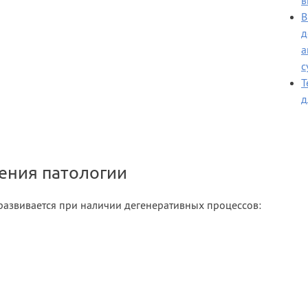
в
В
д
а
с
Т
д
ения патологии
 развивается при наличии дегенеративных процессов: