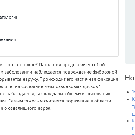
атологии
левания
 — что это такое? Патология представляет собой
ом заболевании наблюдается повреждение фиброзной
Но
орывается наружу. Происходит его частичная фиксация
 влияет на состояние межпозвонковых дисков?
Ж
не наблюдается, так как дальнейшему выпячиванию
К
зка. Самым тяжелым считается поражение в области
т
нию седалищного нерва.
п
К
п