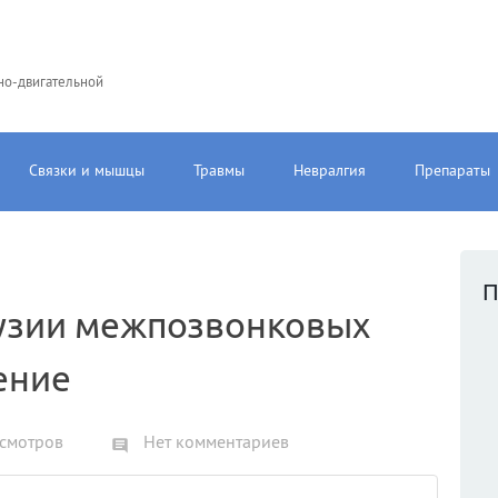
но-двигательной
Связки и мышцы
Травмы
Невралгия
Препараты
П
узии межпозвонковых
ение
смотров
Нет комментариев