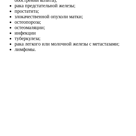
обострении колита);
рака предстательной железы;
простатита;
злокачественной опухоли матки;
остеопороза;
остеомаляции;
инфекции
туберкулеза;
рака легкого или молочной железы с метастазами;
лимфомы.