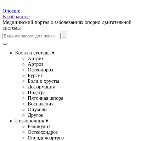
Ortocure
В избранное
Медицинский портал о заболеваниях опорно-двигательной
системы
Кости и суставы
▼
Артрит
Артроз
Остеопороз
Бурсит
Боли и хрусты
Деформация
Подагра
Пяточная шпора
Воспаления
Опухоли
Другое
Позвоночник
▼
Радикулит
Остеохондроз
Спондилоартроз