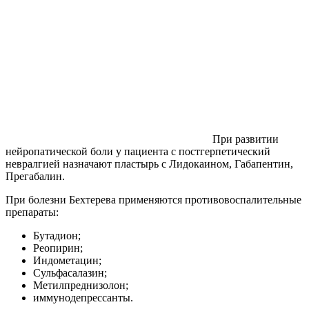
При развитии
нейропатической боли у пациента с постгерпетический
невралгией назначают пластырь с Лидокаином, Габапентин,
Прегабалин.
При болезни Бехтерева применяются противовоспалительные
препараты:
Бутадион;
Реопирин;
Индометацин;
Сульфасалазин;
Метилпреднизолон;
иммунодепрессанты.