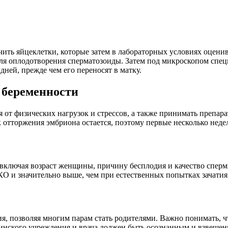
ть яйцеклетки, которые затем в лабораторных условиях оценив
я оплодотворения сперматозоиды. Затем под микроскопом специ
ней, прежде чем его переносят в матку.
 беременности
 от физических нагрузок и стрессов, а также принимать препар
отторжения эмбриона остается, поэтому первые несколько неде
включая возраст женщины, причину бесплодия и качество сперм
О и значительно выше, чем при естественных попытках зачатия 
, позволяя многим парам стать родителями. Важно понимать, ч
нского учреждения и врача должен быть осознанным и взвешен