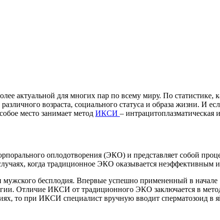
олее актуальной для многих пар по всему миру. По статистике, 
й различного возраста, социального статуса и образа жизни. И е
особое место занимает метод
ИКСИ
– интрацитоплазматическая 
рпорального оплодотворения (ЭКО) и представляет собой проце
х случаях, когда традиционное ЭКО оказывается неэффективным и
 мужского бесплодия. Впервые успешно примененный в начале 1
логии. Отличие ИКСИ от традиционного ЭКО заключается в мето
иях, то при ИКСИ специалист вручную вводит сперматозоид в я