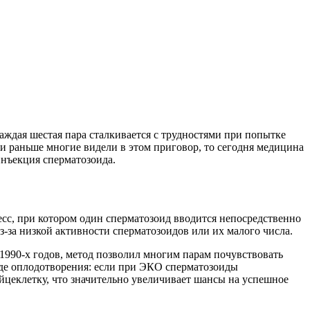
каждая шестая пара сталкивается с трудностями при попытке
сли раньше многие видели в этом приговор, то сегодня медицина
инъекция сперматозоида.
сс, при котором один сперматозоид вводится непосредственно
з-за низкой активности сперматозоидов или их малого числа.
990-х годов, метод позволил многим парам почувствовать
де оплодотворения: если при ЭКО сперматозоиды
йцеклетку, что значительно увеличивает шансы на успешное