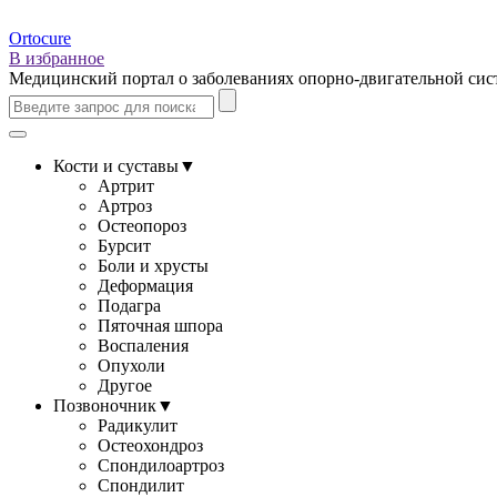
Ortocure
В избранное
Медицинский портал о заболеваниях опорно-двигательной си
Кости и суставы
▼
Артрит
Артроз
Остеопороз
Бурсит
Боли и хрусты
Деформация
Подагра
Пяточная шпора
Воспаления
Опухоли
Другое
Позвоночник
▼
Радикулит
Остеохондроз
Спондилоартроз
Спондилит