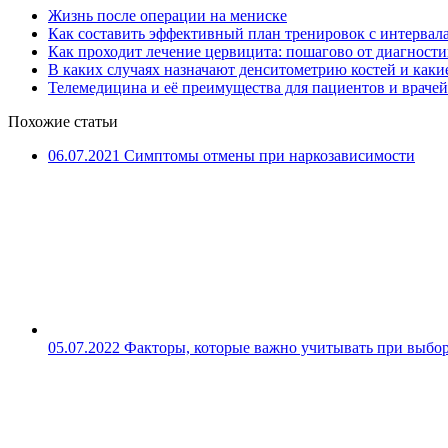
Жизнь после операции на мениске
Как составить эффективный план тренировок с интервал
Как проходит лечение цервицита: пошагово от диагност
В каких случаях назначают денситометрию костей и какие
Телемедицина и её преимущества для пациентов и врачей
Похожие статьи
06.07.2021
Симптомы отмены при наркозависимости
05.07.2022
Факторы, которые важно учитывать при выбор