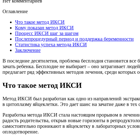
Нет комментариев
Оглавление
Что такое метод ИКСИ
Кому показан метод ИКСИ
Процесс ИКСИ шаг за шагом
Послепроцедурный период и поддержка беременности
Статистика успеха метода ИКСИ
Заключение
В последние десятилетия, проблема бесплодия становится все б
зачать ребенка. Бесплодие не выбирает – оно затрагивает люде
предлагает ряд эффективных методов лечения, среди которых 
Что такое метод ИКСИ
Метод ИКСИ был разработан как одно из направлений экстрако
в цитоплазму яйцеклетки. Это дает шанс на зачатие даже в те
Разработка метода ИКСИ стала настоящим прорывом в лечении
радость родительства, открыв новые горизонты в репродукто
самостоятельно проникают в яйцеклетку в лабораторных услов
оплодотворение.