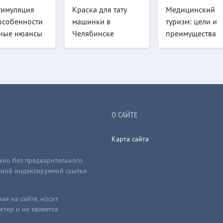
тимуляция
Краска для тату
Медицинский
 особенности
машинки в
туризм: цели и
ные нюансы
Челябинске
преимущества
О САЙТЕ
Карта сайта
жно без предварительного
ивной индексируемой ссылки
я на сайте, носит
тер и не является