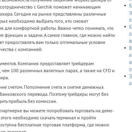
 возможность получения лицензии Форекс-дилера от
К
 сотрудничество с Gerchik поможет начинающим
т
окера. Сегодня на рынке представлены различные
п
рых необходимо выбрать того, кто сможет
К
ия для комфортной работы. Важно четко понимать, что
п
ее функции и задачи. А самое главное, где можно найти
в
ет предоставлять вам только оптимальные условия
В
чества с компанией:
д
а
ументов. Компания предоставляет трейдерам
с
, чем 100 различных валютных парах, а также на CFD и
Т
ира.
д
ние счетом. Пополнение счета и снятие денежных
банковского перевода. Поэтому трейдеры могут без
дить прибыль без комиссии.
 партнерке вы можете попробовать торговать на демо-
 этого необходимо скачать терминал и пройти
доступна бесплатная торговая платформа, где можно