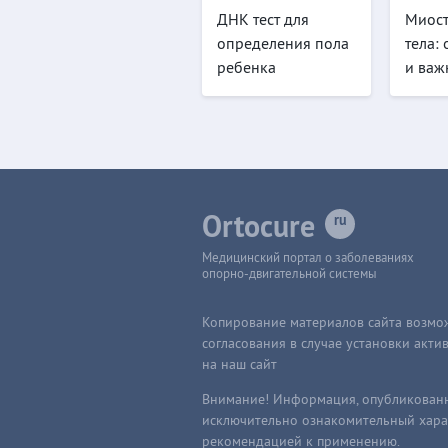
ДНК тест для
Миос
определения пола
тела:
ребенка
и важ
Ortocure
Медицинский портал о заболеваниях
опорно-двигательной системы
Копирование материалов сайта возмо
согласования в случае установки акт
на наш сайт
Внимание! Информация, опубликованна
исключительно ознакомительный харак
рекомендацией к применению.