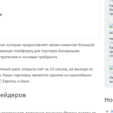
24
Ка
бо
пр
в
29
ния, которая предоставляет своим клиентам большой
Ка
адежную платформу для торговли бинарными
пр
сп
тратегиям и основам трейдинга.
ичный шанс открыть счет за 10 секунд, не выходя из
21
йн. Наши партнеры являются одними из крупнейших
Ле
, Европы и Азии.
яг
рейдеров
Но
Ж