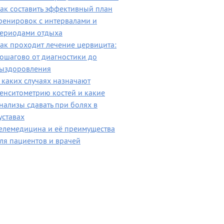
ак составить эффективный план
ренировок с интервалами и
ериодами отдыха
ак проходит лечение цервицита:
ошагово от диагностики до
ыздоровления
 каких случаях назначают
енситометрию костей и какие
нализы сдавать при болях в
уставах
елемедицина и её преимущества
ля пациентов и врачей