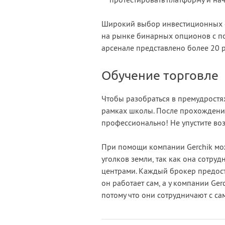
протестировать платформу и нача
Широкий выбор инвестиционных ст
на рынке бинарных опционов с по
арсенале представлено более 20 
Обучение торговле
Чтобы разобраться в премудростя
рамках школы. После прохождения
профессионально! Не упустите во
При помощи компании Gerchik мо
уголков земли, так как она сотр
центрами. Каждый брокер предоста
он работает сам, а у компании Ge
потому что они сотрудничают с 