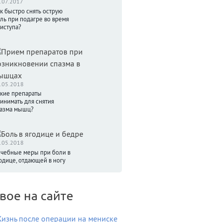
.07.2017
к быстро снять острую
ль при подагре во время
иступа?
.05.2018
кие препараты
инимать для снятия
азма мышц?
.05.2018
чебные меры при боли в
одице, отдающей в ногу
вое на сайте
изнь после операции на мениске