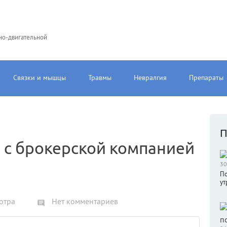
но-двигательной
Связки и мышцы
Травмы
Невралгия
Препараты
П
 с брокерской компанией
30
По
ут
отра
Нет комментариев