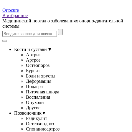
Ortocure
В избранное
Медицинский портал о заболеваниях опорно-двигательной
системы
Кости и суставы
▼
Артрит
Артроз
Остеопороз
Бурсит
Боли и хрусты
Деформация
Подагра
Пяточная шпора
Воспаления
Опухоли
Другое
Позвоночник
▼
Радикулит
Остеохондроз
Спондилоартроз