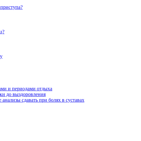
 приступа?
ц?
гу
ами и периодами отдыха
ики до выздоровления
 анализы сдавать при болях в суставах