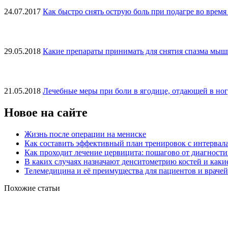
24.07.2017
Как быстро снять острую боль при подагре во время
29.05.2018
Какие препараты принимать для снятия спазма мыш
21.05.2018
Лечебные меры при боли в ягодице, отдающей в но
Новое на сайте
Жизнь после операции на мениске
Как составить эффективный план тренировок с интервал
Как проходит лечение цервицита: пошагово от диагност
В каких случаях назначают денситометрию костей и какие
Телемедицина и её преимущества для пациентов и врачей
Похожие статьи