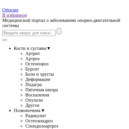
Ortocure
В избранное
Медицинский портал о заболеваниях опорно-двигательной
системы
Кости и суставы
▼
Артрит
Артроз
Остеопороз
Бурсит
Боли и хрусты
Деформация
Подагра
Пяточная шпора
Воспаления
Опухоли
Другое
Позвоночник
▼
Радикулит
Остеохондроз
Спондилоартроз