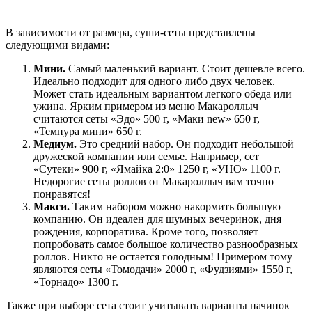
В зависимости от размера, суши-сеты представлены
следующими видами:
Мини.
Самый маленький вариант. Стоит дешевле всего.
Идеально подходит для одного либо двух человек.
Может стать идеальным вариантом легкого обеда или
ужина. Ярким примером из меню Макароллыч
считаются сеты «Эдо» 500 г, «Маки new» 650 г,
«Темпура мини» 650 г.
Медиум.
Это средний набор. Он подходит небольшой
дружеской компании или семье. Например, сет
«Сутеки» 900 г, «Ямайка 2:0» 1250 г, «УНО» 1100 г.
Недорогие сеты роллов от Макароллыч вам точно
понравятся!
Макси.
Таким набором можно накормить большую
компанию. Он идеален для шумных вечеринок, дня
рождения, корпоратива. Кроме того, позволяет
попробовать самое большое количество разнообразных
роллов. Никто не остается голодным! Примером тому
являются сеты «Томодачи» 2000 г, «Фудзиями» 1550 г,
«Торнадо» 1300 г.
Также при выборе сета стоит учитывать варианты начинок